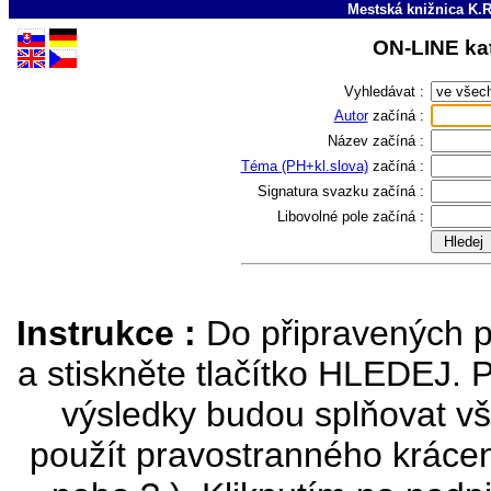
Mestská knižnica K.R
ON-LINE kat
Vyhledávat :
Autor
začíná :
Název
začíná :
Téma (PH+kl.slova)
začíná :
Signatura svazku
začíná :
Libovolné pole
začíná :
Instrukce :
Do připravených p
a stiskněte tlačítko HLEDEJ. 
výsledky budou splňovat vš
použít pravostranného krácen