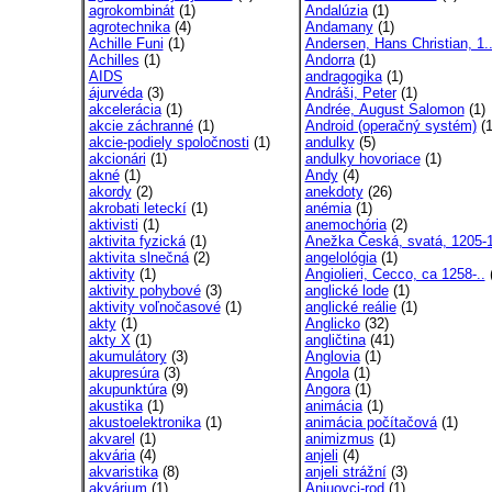
agrokombinát
(1)
Andalúzia
(1)
agrotechnika
(4)
Andamany
(1)
Achille Funi
(1)
Andersen, Hans Christian, 1.
Achilles
(1)
Andorra
(1)
AIDS
andragogika
(1)
ájurvéda
(3)
Andráši, Peter
(1)
akcelerácia
(1)
Andrée, August Salomon
(1)
akcie záchranné
(1)
Android (operačný systém)
(1
akcie-podiely spoločnosti
(1)
andulky
(5)
akcionári
(1)
andulky hovoriace
(1)
akné
(1)
Andy
(4)
akordy
(2)
anekdoty
(26)
akrobati leteckí
(1)
anémia
(1)
aktivisti
(1)
anemochória
(2)
aktivita fyzická
(1)
Anežka Česká, svatá, 1205-1
aktivita slnečná
(2)
angelológia
(1)
aktivity
(1)
Angiolieri, Cecco, ca 1258-..
(
aktivity pohybové
(3)
anglické lode
(1)
aktivity voľnočasové
(1)
anglické reálie
(1)
akty
(1)
Anglicko
(32)
akty X
(1)
angličtina
(41)
akumulátory
(3)
Anglovia
(1)
akupresúra
(3)
Angola
(1)
akupunktúra
(9)
Angora
(1)
akustika
(1)
animácia
(1)
akustoelektronika
(1)
animácia počítačová
(1)
akvarel
(1)
animizmus
(1)
akvária
(4)
anjeli
(4)
akvaristika
(8)
anjeli strážní
(3)
akvárium
(1)
Anjuovci-rod
(1)