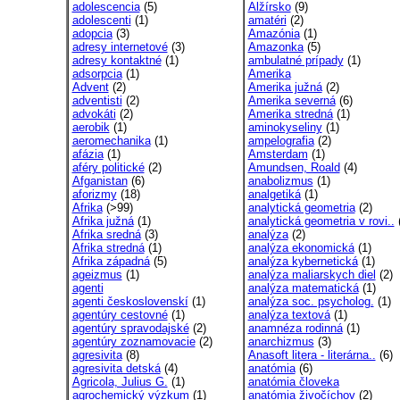
adolescencia
(5)
Alžírsko
(9)
adolescenti
(1)
amatéri
(2)
adopcia
(3)
Amazónia
(1)
adresy internetové
(3)
Amazonka
(5)
adresy kontaktné
(1)
ambulatné prípady
(1)
adsorpcia
(1)
Amerika
Advent
(2)
Amerika južná
(2)
adventisti
(2)
Amerika severná
(6)
advokáti
(2)
Amerika stredná
(1)
aerobik
(1)
aminokyseliny
(1)
aeromechanika
(1)
ampelografia
(2)
afázia
(1)
Amsterdam
(1)
aféry politické
(2)
Amundsen, Roald
(4)
Afganistan
(6)
anabolizmus
(1)
aforizmy
(18)
analgetiká
(1)
Afrika
(>99)
analytická geometria
(2)
Afrika južná
(1)
analytická geometria v rovi..
(
Afrika sredná
(3)
analýza
(2)
Afrika stredná
(1)
analýza ekonomická
(1)
Afrika západná
(5)
analýza kybernetická
(1)
ageizmus
(1)
analýza maliarskych diel
(2)
agenti
analýza matematická
(1)
agenti československí
(1)
analýza soc. psycholog.
(1)
agentúry cestovné
(1)
analýza textová
(1)
agentúry spravodajské
(2)
anamnéza rodinná
(1)
agentúry zoznamovacie
(2)
anarchizmus
(3)
agresivita
(8)
Anasoft litera - literárna..
(6)
agresivita detská
(4)
anatómia
(6)
Agricola, Julius G.
(1)
anatómia človeka
agrochemický výzkum
(1)
anatómia živočíchov
(2)