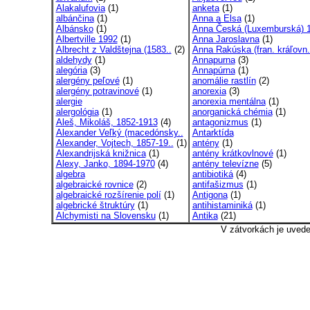
Alakalufovia
(1)
anketa
(1)
albánčina
(1)
Anna a Elsa
(1)
Albánsko
(1)
Anna Česká (Luxemburská) 1
Albertville 1992
(1)
Anna Jaroslavna
(1)
Albrecht z Valdštejna (1583..
(2)
Anna Rakúska (fran. kráľovn.
aldehydy
(1)
Annapurna
(3)
alegória
(3)
Annapúrna
(1)
alergény peľové
(1)
anomálie rastlín
(2)
alergény potravinové
(1)
anorexia
(3)
alergie
anorexia mentálna
(1)
alergológia
(1)
anorganická chémia
(1)
Aleš, Mikoláš, 1852-1913
(4)
antagonizmus
(1)
Alexander Veľký (macedónsky..
Antarktída
Alexander, Vojtech, 1857-19..
(1)
antény
(1)
Alexandrijská knižnica
(1)
antény krátkovlnové
(1)
Alexy, Janko, 1894-1970
(4)
antény televízne
(5)
algebra
antibiotiká
(4)
algebraické rovnice
(2)
antifašizmus
(1)
algebraické rozšírenie polí
(1)
Antigona
(1)
algebrické štruktúry
(1)
antihistaminiká
(1)
Alchymisti na Slovensku
(1)
Antika
(21)
V zátvorkách je uved