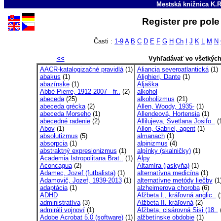
Mestská knižnica K.R
Register pre pol
Časti :
1-9
A
B
C
D
E
F
G
H
Ch
I
J
K
L
M
N
<<
Vyhľadávať vo všetkýc
AACR-katalogizačné pravidlá
(1)
Aliancia severoatlantická
(1)
abakus
(1)
Alighieri, Dante
(1)
abazínske
(1)
Aljaška
Abbé Pierre, 1912-2007 - fr..
(2)
alkohol
abeceda
(25)
alkoholizmus
(21)
abeceda grécka
(2)
Allen, Woody, 1935-
(1)
abeceda Morseho
(1)
Allendeová, Hortensia
(1)
abecedné radenie
(2)
Allilujeva, Svetlana Josifo..
(
Abov
(1)
Allon, Gabriel, agent
(1)
absolutizmus
(5)
almanach
(1)
absorpcia
(1)
alpinizmus
(4)
abstraktný expresionizmus
(1)
alpínky (skalničky)
(1)
Academia Istropolitana Brat..
(1)
Alpy
Aconcagua
(2)
Altamíra (jaskyňa)
(1)
Adamec, Jozef (futbalista)
(1)
alternatívna medicína
(1)
Adamovič, Jozef, 1939-2013
(1)
alternatívne metódy liečby
(1
adaptácia
(1)
alzheimerova choroba
(6)
ADHD
Alžbeta I., kráľovná anglic..
(
administratíva
(3)
Alžbeta II. kráľovná
(2)
admiráli vojnoví
(1)
Alžbeta, cisárovná Sisi (18..
(
Adobe Acrobat 5.0 (software)
(1)
alžbetínske obdobie
(1)