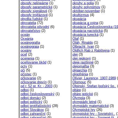
obvody nelineárne
(1)
okruhy a polia
(1)
obvody parametrické
(1)
okruhy polynómov
(1)
obvody signálové
(1)
október-november
(1)
obvody trojfázové
(1)
okultizmus
(4)
obydlia ľudské
(1)
okupácia
obyvatelia
(72)
okupácia a vojna
(1)
obyvatelia pôvodní
(6)
okupácia Československa (19
obyvateľstvo
(2)
okupácia nacistická
(5)
oceán
okupácia turecká
(1)
Oceánia
Olaf
(1)
oceánografia
Oláh, Rinaldo
(1)
oceánograia
(1)
Olbracht, Ivan
(1)
oceány
Oldřich Rab z Rabštejna
(1)
oceľ
(2)
olej
(3)
ocenenia
(1)
olej repkový
(1)
oceňovanie škôd
(1)
oleje rastlinné
(2)
octy
(1)
olejomaľba
(3)
oči
(5)
oligarchia
(1)
očistec
(1)
oligofrénia
(1)
očkovanie
(2)
Olivier, Laurence, 1907-1989
(
očkovanie drevín
(1)
Olomouc
(5)
od r. 52 pr. Kr. - 2003
(1)
Olpinski, Stefan (poľský šp..
(
odboj
(1)
oltáre
(1)
odboj československý
(1)
oltáre gotické
(1)
odboj domáci
(2)
Olympia
(3)
odboj politický
(1)
olympiády letné
(1)
odboj protifašistický
(28)
olympiády matematické
(3)
odboj Slovákov
(1)
Olympijské hry
(26)
odboj zahraniční
(1)
olympijské hry - Sovietský..
(
odboj zahraničný
(5)
olympijské hry - Spojené št..
(