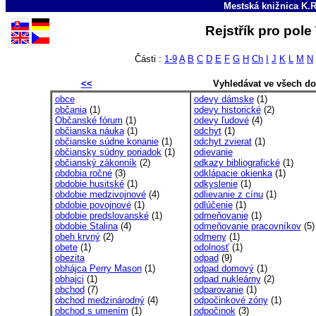
Mestská knižnica K.R
Rejstřík pro pol
Části :
1-9
A
B
C
D
E
F
G
H
Ch
I
J
K
L
M
N
<<
Vyhledávat ve všech d
obce
odevy dámske
(1)
občania
(1)
odevy historické
(2)
Občanské fórum
(1)
odevy ľudové
(4)
občianska náuka
(1)
odchyt
(1)
občianske súdne konanie
(1)
odchyt zvierat
(1)
občiansky súdny poriadok
(1)
odievanie
občianský zákonník
(2)
odkazy bibliografické
(1)
obdobia ročné
(3)
odklápacie okienka
(1)
obdobie husitské
(1)
odkyslenie
(1)
obdobie medzivojnové
(4)
odlievanie z cínu
(1)
obdobie povojnové
(1)
odlúčenie
(1)
obdobie predslovanské
(1)
odmeňovanie
(1)
obdobie Stalina
(4)
odmeňovanie pracovníkov
(5)
obeh krvný
(2)
odmeny
(1)
obete
(1)
odolnosť
(1)
obezita
odpad
(9)
obhájca Perry Mason
(1)
odpad domový
(1)
obhajci
(1)
odpad nukleárny
(2)
obchod
(7)
odparovanie
(1)
obchod medzinárodný
(4)
odpočinkové zóny
(1)
obchod s umením
(1)
odpočinok
(3)