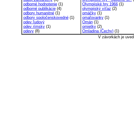
odborné hodnotenie
(1)
Olympijské hry 1966
(1)
odborné publikácie
(4)
olympijský víťaz
(2)
odbory humanitné
(1)
omáčky
(1)
odbory spoločenskovedné
(1)
omaľovanky
(1)
odev ľudový
Omán
(1)
odev rímsky
(1)
omietky
(2)
odevy
(8)
Omladina (Čechy)
(1)
V závorkách je uved