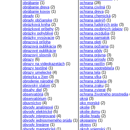
obrábanie
(1)
ochrana
(28)
obrábanie dreva
(2)
ochrana civilná
(1)
obrábanie kovov
(1)
ochrana dreva
(1)
obrady
(1)
ochrana chemická
(2)
obrady občianske
(1)
ochrana jaskýň
(1)
obrázková kniha
(2)
ochrana ľudských práv
(3)
obrázkové príbehy
(2)
ochrana osobných údajov
(1)
obrázky pohyblivé
(1)
ochrana ovzdušia
(1)
obrázky vysúvacie
(2)
ochrana pamiatok
(1)
obrazová príloha
ochrana pleti
(1)
obrazová publikácia
(9)
ochrana požiarna
(1)
obrazové publikácie
ochrana pôdy
(1)
obrazový slovník
(1)
ochrana právna
(3)
obrazy
(6)
ochrana prírody
(32)
obrazy na videokazetách
(1)
ochrana rastlín
(18)
obrazy textilné
(1)
ochrana spotrebiteľa
(1)
obrazy umelecké
(4)
ochrana tela
(1)
obriezka u žien
(3)
ochrana vlka
(1)
obrodenie národné
(3)
ochrana zdravia
(3)
obrovský slalom
(2)
ochrana zraku
(1)
obsahy diel
(2)
ochrana zvierat
(5)
observatóriá
(3)
ochrana životného prostredia
(
observatórium
(1)
okná
(3)
obuvníctvo
(4)
oko morské
(2)
obvody analógové
(1)
okolie
(3)
obvody elektrické
(5)
okolie domu
(1)
obvody integrované
(4)
okolie hradu
(2)
obvody jednosmerného prúdu
(1)
okopaniny
(1)
obvody lineárne
(1)
okresy
(1)
obvody magnetické
(1)
okruh vojenský
(1)