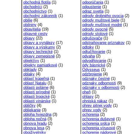
obchodná flotila
(1)
odporúčania
(1)
obchodníci
(2)
odpustenie
(1)
obchodníctvo
(1)
odraz svetla
(1)
obchodný zákonník
(1)
odrody drobného ovocia
(2)
obilie
(6)
odrody muštové biele
(1)
obilniny
(4)
odrody muštové modré
(1)
objavitelia
(19)
odrody ovocné
(5)
objavné cesty
odrody stolové
(1)
objavy
(22)
odrušovače
(1)
objavy a vynálezy
(17)
odstraňovanie príznakov
(1)
objavy a výskumy
(2)
odtoky
(1)
objavy technické
(1)
odtučňovanie
(1)
objavy zemepisné
(2)
odvaha
(2)
objektívy
(1)
odvodňovanie
(1)
objekty pamiatkové
(1)
ódy básnické
(2)
obklady
(2)
Odysseus
(1)
oblaky
(4)
odzbrojenie
(4)
oblasť kúpeľná
(1)
odznaky čestné
(1)
oblasť Natalu
(1)
odznaky odbornosti
(9)
oblasti polárne
(6)
odznaky v odbornosti
(2)
oblasti prírodné
(1)
oheň
(1)
oblasti tropické
(1)
ohlasy
(2)
oblasti vinárske
(1)
ohniská nákaz
(1)
obličky
(4)
ohrev pitnej vody
(1)
obliekanie
(3)
ohrev vody
(2)
obloha hviezdna
(3)
ochorenia
(2)
obloha nočná
(3)
ochorenia duševné
(1)
obnova hradu
(2)
ochorenia srdca
(1)
obnova lesa
(2)
ochorenia vírusové
(2)
obojživelníky
ochorenie nádorové
(3)