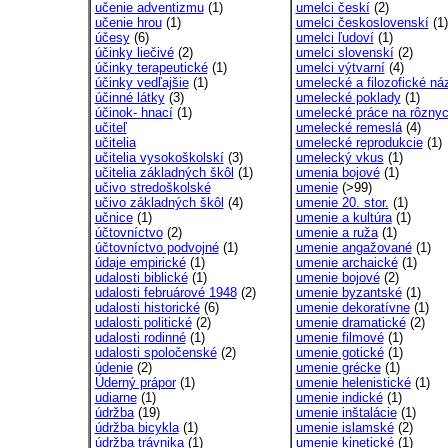
učenie adventizmu
(1)
umelci českí
(2)
učenie hrou
(1)
umelci československí
(1)
účesy
(6)
umelci ľudoví
(1)
účinky liečivé
(2)
umelci slovenskí
(2)
účinky terapeutické
(1)
umelci výtvarní
(4)
účinky vedľajšie
(1)
umelecké a filozofické náz
účinné látky
(3)
umelecké poklady
(1)
účinok- hnací
(1)
umelecké práce na rôznyc
učiteľ
umelecké remeslá
(4)
učitelia
umelecké reprodukcie
(1)
učitelia vysokoškolskí
(3)
umelecký vkus
(1)
učitelia základných škôl
(1)
umenia bojové
(1)
učivo stredoškolské
umenie
(>99)
učivo základných škôl
(4)
umenie 20. stor.
(1)
učnice
(1)
umenie a kultúra
(1)
účtovníctvo
(2)
umenie a ruža
(1)
účtovníctvo podvojné
(1)
umenie angažované
(1)
údaje empirické
(1)
umenie archaické
(1)
udalosti biblické
(1)
umenie bojové
(2)
udalosti februárové 1948
(2)
umenie byzantské
(1)
udalosti historické
(6)
umenie dekoratívne
(1)
udalosti politické
(2)
umenie dramatické
(2)
udalosti rodinné
(1)
umenie filmové
(1)
udalosti spoločenské
(2)
umenie gotické
(1)
údenie
(2)
umenie grécke
(1)
Úderný prápor
(1)
umenie helenistické
(1)
udiarne
(1)
umenie indické
(1)
údržba
(19)
umenie inštalácie
(1)
údržba bicykla
(1)
umenie islamské
(2)
údržba trávnika
(1)
umenie kinetické
(1)