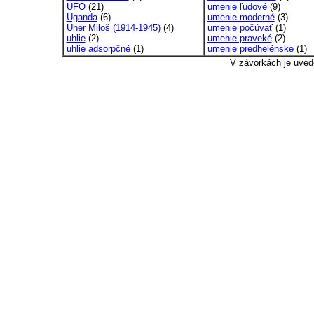
UFO
(21)
umenie ľudové
(9)
Uganda
(6)
umenie moderné
(3)
Uher Miloš (1914-1945)
(4)
umenie počúvať
(1)
uhlie
(2)
umenie praveké
(2)
uhlie adsorpčné
(1)
umenie predhelénske
(1)
V závorkách je uved