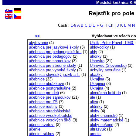
Mestská knižnica K.R
Rejstřík pro pol
Části :
1-9
A
B
C
D
E
F
G
H
Ch
I
J
K
L
M
N
<<
Vyhledávat ve všech d
ubytovanie
(4)
Uhlík, Peter Pavel, 1940-
(
učebnica pre jazykové školy
(3)
uhlovodíky
(1)
učebnica pre pedagogické fa..
(1)
uhly
(2)
učebnica pre pedagógov
(2)
uhorky
(1)
učebnica pre samoukov
(3)
Uhorsko
(21)
učebnica pre stredné školy
(1)
Uhrovec (Slovensko)
(3)
učebnica pre vysoké školy
(2)
úchylky sexuálne
(1)
učebnica sloveský jazyk a l..
(1)
ukážky
učebnice
(33)
Ukrajina
(5)
učebnice obrázkové
(1)
Ukrajinci
(3)
učebnice postgraduálne
(2)
Ukrajna
(4)
učebnice pre deti
(6)
ulcerózna kolitída
(1)
učebnice pre samoukov
(21)
úle
(1)
učebnice pre ZŠ
(7)
ulica
(1)
učebnice ruštiny
(1)
ulitníky
(2)
učebnice stredoškolské
úlohy
(4)
učebnice vysokoškolské
úlohy chemické
(1)
učebnice vysokých škôl
(3)
úlohy matematické
(1)
učenci svetoví
(3)
úlohy riešené
(2)
učenie
ultrazvuk
(1)
učenie sikhov
(2)
umelci