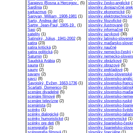
Sarajevo (Bosna a Hercegov..
(5)
slovníky česko-anglické
(
Sardínia
(1)
slovníky dvojjazyčné prekl
sarkazmus
(1)
slovníky ekonomické
(1)
Saroyan, William, 1908-1981
(1)
slovníky elektrotechnické
Sarto, Andrea del
(1)
slovníky filozofické
(1)
Sartre, Jean-Paul, 1905-19..
(1)
slovníky ilustrované
(1)
Sasi
(2)
slovníky informačné
(1)
satelity
(1)
slovníky jazykové
(30)
Satinský, Július, 1941-2002
(3)
slovníky latinsko-slovens
satira
(23)
slovníky maďarsko-slove
satira kritická
(2)
slovníky naučné
satira politická
(1)
slovníky nemecko-český
(
Saturnin
(1)
slovníky nemecko-sloven
Saudská Arábia
(2)
slovníky obrázkové
(1)
sauna
(1)
slovníky obrazové
(5)
sauny
(2)
slovníky prekladové
(3)
savany
(2)
slovníky rusko-slovenské
savci
(8)
slovníky slovensko-angli
Savojský, Evžen, 1663-1736
(1)
slovníky slovensko-francú
Scarlatti, Domenico
(1)
slovníky slovensko-latins
scenáre divadelné
(5)
slovníky slovensko-maďa
scenáre filmové
(8)
slovníky slovensko-neme
scenáre televízne
(2)
slovníky slovensko-ruské
scenárista
(1)
slovníky slovensko-španie
scénky
(1)
slovníky slovensko-švéd
scénky dialogické
(1)
slovníky slovensko-talians
scénky humoristické
(1)
slovníky synonymické
(1)
scénky pre deti
(3)
slovníky španielsko-česk
scenografia
(1)
slovníky španielsko-slove
scénografia filmová
(1)
slovníky špeciálne
(1)