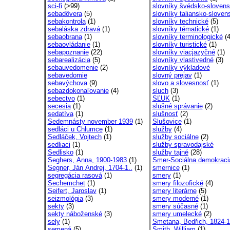
sci-fi
(>99)
slovníky švédsko-sloven
sebadôvera
(5)
slovníky taliansko-slovens
sebakontrola
(1)
slovníky technické
(5)
sebaláska zdravá
(1)
slovníky tématické
(1)
sebaobrana
(1)
slovníky terminologické
(4
sebaovládanie
(1)
slovníky turistické
(1)
sebapoznanie
(22)
slovníky viacjazyčné
(1)
sebarealizácia
(5)
slovníky vlastivedné
(3)
sebauvedomenie
(2)
slovníky výkladové
sebavedomie
slovný prejav
(1)
sebavýchova
(9)
slovo a slovesnosť
(1)
sebazdokonaľovanie
(4)
sluch
(3)
sebectvo
(1)
SĽUK
(1)
secesia
(1)
slušné správanie
(2)
sedatíva
(1)
slušnosť
(2)
Sedemnásty november 1939
(1)
Slušovice
(1)
sedláci u Chlumce
(1)
služby
(4)
Sedláček, Vojtech
(1)
služby sociálne
(2)
sedliaci
(1)
služby spravodajské
Sedlisko
(1)
služby tajné
(28)
Seghers, Anna, 1900-1983
(1)
Smer-Sociálna demokracia
Segner, Ján Andrej, 1704-1..
(1)
smernice
(1)
segregácia rasová
(1)
smery
(1)
Sechemchet
(1)
smery filozofické
(4)
Seifert, Jaroslav
(1)
smery literárne
(5)
seizmológia
(3)
smery moderné
(1)
sekty
(3)
smery súčasné
(1)
sekty náboženské
(3)
smery umelecké
(2)
sely
(1)
Smetana, Bedřich, 1824-
semená
(5)
Smith, William
(1)