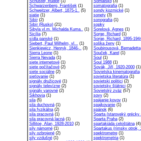
Schuster, Rudolf
(1)
Somálsko
(3)
Schwarzenberg, František
(1)
somatografia
(1)
Schweitzer, Albert, 1875-1..
(5)
sondy kozmické
(1)
siatie
(1)
sonety
(3)
Sibír
(2)
sonografia
(1)
Sibír (Rusko)
(21)
sopky
Sibyla vl.m. Michalda Kuma..
(1)
Sorelová, Agnes
(1)
Sicília
(7)
Sorge, Richard
(1)
sídla panské
(1)
Sorge, Richard, 1895-194
Siebert, Paul Wilhelm, vl...
(1)
soška ženy
(1)
Sienkiewicz, Henryk, 1846-..
(3)
Soubirousová, Bernadetta
Sierra Leone
(1)
Souček, Karel
(1)
Sierra Nevada
(1)
Soul
(1)
siete internetové
(1)
Soul 1988
(1)
siete počítačové
(2)
Sovák, Jiří, 1920-2000
(1)
siete sociálne
(2)
Sovietska kinematografia
sieťovanie
(1)
sovietska literatúra
(1)
signály družicové
(1)
sovietski politici
(2)
signály televízne
(2)
sovietsky štátnici
(2)
signály varovné
(2)
Sovietský zväz
(57)
Sikhovia
(1)
sovy
(2)
sila
(5)
spájanie kovov
(1)
sila duchovná
(1)
spajkovanie
(1)
sila fyzikálna
(2)
spánok
(6)
sila pracovná
(1)
Sparta (staroveký grécky 
sila pracovná lacná
(1)
Sparta Praha
(2)
Sillitoe, Alan, 1928-2010
(2)
spartakiáda celoštátna
(4)
sily námorné
(1)
Spartakus (rímsky otrok, 1
sily ozbrojené
(2)
spektrometre
(1)
sily vzdušné
(1)
spektrometria
(1)