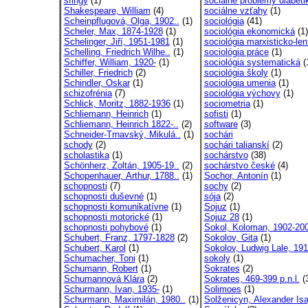
sfingy
(1)
sociálne problémy diabetik
Shakespeare, William
(4)
sociálne vzťahy
(1)
Scheinpflugová, Olga, 1902..
(1)
sociológia
(41)
Scheler, Max, 1874-1928
(1)
sociológia ekonomická
(1)
Schelinger, Jiří, 1951-1981
(1)
sociológia marxisticko-len
Schelling, Friedrich Wilhe..
(1)
sociológia práce
(1)
Schiffer, William, 1920-
(1)
sociológia systematická
(
Schiller, Friedrich
(2)
sociológia školy
(1)
Schindler, Oskar
(1)
sociológia umenia
(1)
schizofrénia
(7)
sociológia výchovy
(1)
Schlick, Moritz, 1882-1936
(1)
sociometria
(1)
Schliemann, Heinrich
(1)
sofisti
(1)
Schliemann, Heinrich 1822-..
(2)
software
(3)
Schneider-Trnavský, Mikulá..
(1)
sochári
schody
(2)
sochári talianskí
(2)
scholastika
(1)
sochárstvo
(38)
Schönherz, Zoltán, 1905-19..
(2)
sochárstvo české
(4)
Schopenhauer, Arthur, 1788..
(1)
Sochor, Antonín
(1)
schopnosti
(7)
sochy
(2)
schopnosti duševné
(1)
sója
(2)
schopnosti komunikatívne
(1)
Sojuz
(1)
schopnosti motorické
(1)
Sojuz 28
(1)
schopnosti pohybové
(1)
Sokol, Koloman, 1902-20
Schubert, Franz, 1797-1828
(2)
Sokolov, Gita
(1)
Schubert, Karol
(1)
Sokolov, Ludwig Lale, 191
Schumacher, Toni
(1)
sokoly
(1)
Schumann, Robert
(1)
Sokrates
(2)
Schumannová Klára
(2)
Sokrates, 469-399 p.n.l.
(
Schurmann, Ivan, 1935-
(1)
Solimoes
(1)
Schurmann, Maximilán, 1980..
(1)
Solženicyn, Alexander Isaj