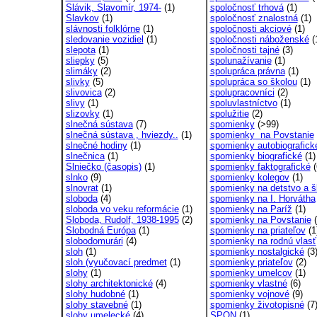
Slávik, Slavomír, 1974-
(1)
spoločnosť trhová
(1)
Slavkov
(1)
spoločnosť znalostná
(1)
slávnosti folklórne
(1)
spoločnosti akciové
(1)
sledovanie vozidiel
(1)
spoločnosti náboženské
(
slepota
(1)
spoločnosti tajné
(3)
sliepky
(5)
spolunažívanie
(1)
slimáky
(2)
spolupráca právna
(1)
slivky
(5)
spolupráca so školou
(1)
slivovica
(2)
spolupracovníci
(2)
slivy
(1)
spoluvlastníctvo
(1)
slizovky
(1)
spolužitie
(2)
slnečná sústava
(7)
spomienky
(>99)
slnečná sústava , hviezdy..
(1)
spomienky na Povstanie
slnečné hodiny
(1)
spomienky autobiografick
slnečnica
(1)
spomienky biografické
(1)
Slniečko (časopis)
(1)
spomienky faktografické
(
slnko
(9)
spomienky kolegov
(1)
slnovrat
(1)
spomienky na detstvo a š
sloboda
(4)
spomienky na I. Horvátha
sloboda vo veku reformácie
(1)
spomienky na Paríž
(1)
Sloboda, Rudolf, 1938-1995
(2)
spomienky na Povstanie
(
Slobodná Európa
(1)
spomienky na priateľov
(1
slobodomurári
(4)
spomienky na rodnú vlasť
sloh
(1)
spomienky nostalgické
(3
sloh (vyučovací predmet
(1)
spomienky priateľov
(2)
slohy
(1)
spomienky umelcov
(1)
slohy architektonické
(4)
spomienky vlastné
(6)
slohy hudobné
(1)
spomienky vojnové
(9)
slohy stavebné
(1)
spomienky životopisné
(7
slohy umelecké
(4)
SPON
(1)