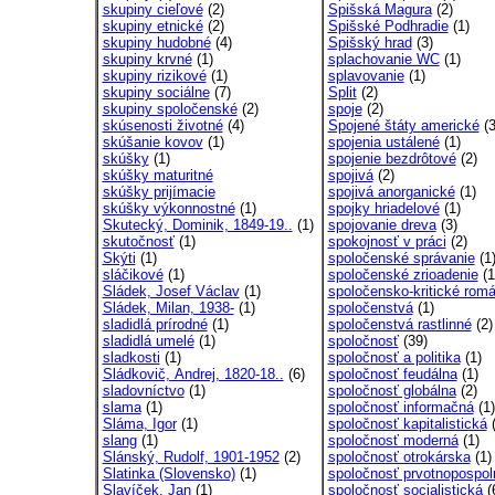
skupiny cieľové
(2)
Spišská Magura
(2)
skupiny etnické
(2)
Spišské Podhradie
(1)
skupiny hudobné
(4)
Spišský hrad
(3)
skupiny krvné
(1)
splachovanie WC
(1)
skupiny rizikové
(1)
splavovanie
(1)
skupiny sociálne
(7)
Split
(2)
skupiny spoločenské
(2)
spoje
(2)
skúsenosti životné
(4)
Spojené štáty americké
(3
skúšanie kovov
(1)
spojenia ustálené
(1)
skúšky
(1)
spojenie bezdrôtové
(2)
skúšky maturitné
spojivá
(2)
skúšky prijímacie
spojivá anorganické
(1)
skúšky výkonnostné
(1)
spojky hriadelové
(1)
Skutecký, Dominik, 1849-19..
(1)
spojovanie dreva
(3)
skutočnosť
(1)
spokojnosť v práci
(2)
Skýti
(1)
spoločenské správanie
(1
sláčikové
(1)
spoločenské zrioadenie
(1
Sládek, Josef Václav
(1)
spoločensko-kritické rom
Sládek, Milan, 1938-
(1)
spoločenstvá
(1)
sladidlá prírodné
(1)
spoločenstvá rastlinné
(2)
sladidlá umelé
(1)
spoločnosť
(39)
sladkosti
(1)
spoločnosť a politika
(1)
Sládkovič, Andrej, 1820-18..
(6)
spoločnosť feudálna
(1)
sladovníctvo
(1)
spoločnosť globálna
(2)
slama
(1)
spoločnosť informačná
(1)
Sláma, Igor
(1)
spoločnosť kapitalistická
(
slang
(1)
spoločnosť moderná
(1)
Slánský, Rudolf, 1901-1952
(2)
spoločnosť otrokárska
(1)
Slatinka (Slovensko)
(1)
spoločnosť prvotnopospol
Slavíček, Jan
(1)
spoločnosť socialistická
(