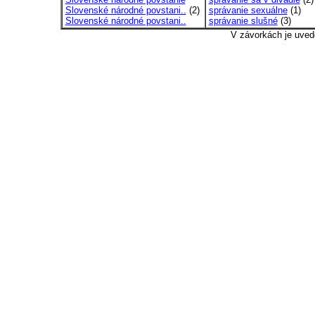
Slovenské národné povstani..
(2)
správanie sexuálne
(1)
Slovenské národné povstani..
správanie slušné
(3)
V závorkách je uved