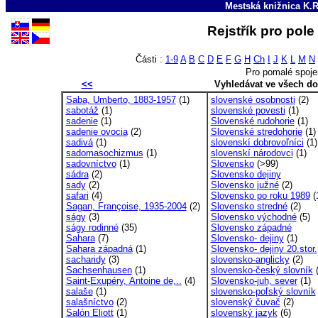
Mestská knižnica K.R
Rejstřík pro pol
Části :
1-9
A
B
C
D
E
F
G
H
Ch
I
J
K
L
M
N
Pro pomalé spoje
<<
Vyhledávat ve všech d
Saba, Umberto, 1883-1957
(1)
slovenské osobnosti
(2)
sabotáž
(1)
slovenské povesti
(1)
sadenie
(1)
Slovenské rudohorie
(1)
sadenie ovocia
(2)
Slovenské stredohorie
(1)
sadivá
(1)
slovenskí dobrovoľníci
(1)
sadomasochizmus
(1)
slovenskí národovci
(1)
sadovníctvo
(1)
Slovensko
(>99)
sádra
(2)
Slovensko dejiny
sady
(2)
Slovensko južné
(2)
safari
(4)
Slovensko po roku 1989
(
Sagan, Françoise, 1935-2004
(2)
Slovensko stredné
(2)
ságy
(3)
Slovensko východné
(5)
ságy rodinné
(35)
Slovensko západné
Sahara
(7)
Slovensko- dejiny
(1)
Sahara západná
(1)
Slovensko- dejiny 20.stor.
sacharidy
(3)
slovensko-anglicky
(2)
Sachsenhausen
(1)
slovensko-český slovník
(
Saint-Exupéry, Antoine de,..
(4)
Slovensko-juh, sever
(1)
salaše
(1)
slovensko-poľský slovník
salašníctvo
(2)
slovenský čuvač
(2)
Salón Eliott
(1)
slovenský jazyk
(6)