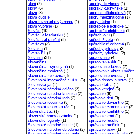
sloni
(2)
sponky do vlasov
(1)
slony
(6)
sporáky kuchynské
(1)
slová
(3)
sporenie dôchodkové
(1)
slová cudzie
spory medzinárodné
(1)
slová rovnakého významu
(1)
spory súdne
(1)
slová vybrané
(1)
spotebiče elektrické
(1)
Slováci
(19)
spotrebiče elektrické
(1)
Slováci v Maďarsku
(1)
spôsob lovu
(1)
Slováci zahraniční
(8)
spôsob života
(7)
Slovácko
(4)
spôsobilosť odborná
(1)
Slovakia
(1)
spôsoby prípravy
(2)
Slovan BL
(1)
spôsoby rybolovu
(2)
Slovania
(31)
spracovanie
(4)
slovenčina
spracovanie dát
(1)
slovenčina - synonymá
(1)
spracovanie kovov
(2)
slovenčina moderná
(1)
spracovanie obrazu počíta
slovenčina spisovná
(8)
spracovanie ovocia
(1)
Slovenská informačná služb..
(3)
správa domov a bytov
(1)
Slovenská jar
(1)
správa štátna
(1)
Slovenská národná galéria
(2)
správa verejná
(5)
Slovenská národná knižnica
(2)
správanie
(9)
Slovenská národná rada
(2)
správanie detí
(3)
Slovenská republika
(8)
správanie deviantné
(2)
Slovenská republika rád
(1)
správanie ekonomické
(2)
slovenská tlač
(1)
správanie konfliktné
(1)
slovenské hrady a zámky
(1)
správanie koní
(1)
slovenské legendy
(1)
správanie ľudské
Slovenské národné hnutie
(1)
správanie mačiek
(1)
Slovenské národné obrodenie
(2)
správanie psov
(1)
Slovenské národné povstanie
správanie sa v divadle
(2)