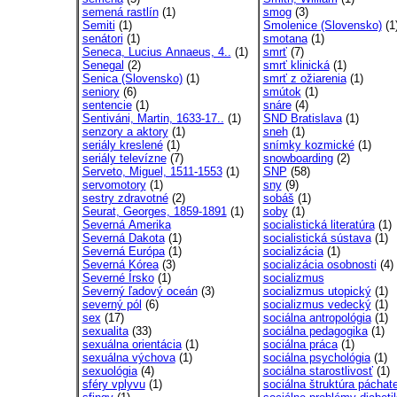
semená rastlín
(1)
smog
(3)
Semiti
(1)
Smolenice (Slovensko)
(1
senátori
(1)
smotana
(1)
Seneca, Lucius Annaeus, 4..
(1)
smrť
(7)
Senegal
(2)
smrť klinická
(1)
Senica (Slovensko)
(1)
smrť z ožiarenia
(1)
seniory
(6)
smútok
(1)
sentencie
(1)
snáre
(4)
Sentiváni, Martin, 1633-17..
(1)
SND Bratislava
(1)
senzory a aktory
(1)
sneh
(1)
seriály kreslené
(1)
snímky kozmické
(1)
seriály televízne
(7)
snowboarding
(2)
Serveto, Miguel, 1511-1553
(1)
SNP
(58)
servomotory
(1)
sny
(9)
sestry zdravotné
(2)
sobáš
(1)
Seurat, Georges, 1859-1891
(1)
soby
(1)
Severná Amerika
socialistická literatúra
(1)
Severná Dakota
(1)
socialistická sústava
(1)
Severná Európa
(1)
socializácia
(1)
Severná Kórea
(3)
socializácia osobnosti
(4)
Severné Írsko
(1)
socializmus
Severný ľadový oceán
(3)
socializmus utopický
(1)
severný pól
(6)
socializmus vedecký
(1)
sex
(17)
sociálna antropológia
(1)
sexualita
(33)
sociálna pedagogika
(1)
sexuálna orientácia
(1)
sociálna práca
(1)
sexuálna výchova
(1)
sociálna psychológia
(1)
sexuológia
(4)
sociálna starostlivosť
(1)
sféry vplyvu
(1)
sociálna štruktúra páchate