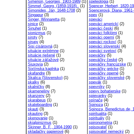
Simenon, Georges, 1903-1989
(1)
speleológia
(1)
Simmel, Georg, (1859-1918)..
(1)
Spencer, Herbert, 1820-1
Simonides, Ján, 1648-1708
(2)
Spencerová, Diana, 1961-
Singapur
(3)
spev
(1)
Singer, Winnaretta
(1)
speváci
sinice
(2)
speváci americkí
(2)
Sinuhet
(1)
speváci českí
(6)
sionizmus
(1)
speváci folklórni
(1)
siroty
(7)
speváci operní
(3)
sirupy
(4)
speváci rockoví
(1)
Sisi cisárovná
(1)
speváci slovenskí
(4)
situácie extrémne
(1)
speváci svetoví
(3)
situácie riešené
(1)
speváčky
(5)
situácie záťažové
(2)
speváčky české
(2)
Siuxovia
(2)
speváčky francúzske
(1)
Sixtínska kaplnka
(1)
speváčky grécke
(1)
skafandre
(3)
speváčky operné
(2)
Skalica (Slovensko)
(1)
speváčky slovenské
(3)
skalky
(6)
spevák
(1)
skalničky
(8)
spevníky
(1)
skameneliny
(7)
spevy bohatierske
(1)
skanzeny
(2)
spievanky
(1)
skarabeus
(1)
spínače
(4)
skateboarding
(1)
Spinoza
(1)
skauti
(3)
Spinoza, Benedictus de, 1
skauting
(3)
spiritualita
(1)
skenovanie
(1)
spirituály
(1)
skialpinizmus
(1)
spironometria
(1)
Skinner, B. F., 1904-1990
(1)
spisovateľ
(1)
skladačky papierové
(6)
spisovateľ nemecký
(2)