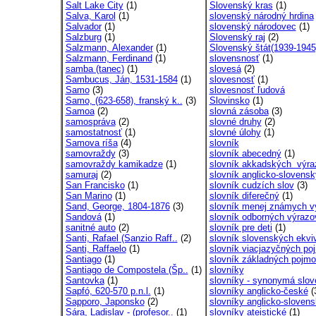
Salt Lake City
(1)
Slovenský kras
(1)
Salva, Karol
(1)
slovenský národný hrdina
Salvador
(1)
slovenský národovec
(1)
Salzburg
(1)
Slovenský raj
(2)
Salzmann, Alexander
(1)
Slovenský štát(1939-1945
Salzmann, Ferdinand
(1)
slovensnosť
(1)
samba (tanec)
(1)
slovesá
(2)
Sambucus, Ján, 1531-1584
(1)
slovesnosť
(1)
Samo
(3)
slovesnosť ľudová
Samo, (623-658), franský k..
(3)
Slovinsko
(1)
Samoa
(2)
slovná zásoba
(3)
samospráva
(2)
slovné druhy
(2)
samostatnosť
(1)
slovné úlohy
(1)
Samova ríša
(4)
slovník
samovraždy
(3)
slovník abecedný
(1)
samovraždy kamikadze
(1)
slovník akkadských výra
samuraj
(2)
slovník anglicko-slovensk
San Francisko
(1)
slovník cudzích slov
(3)
San Marino
(1)
slovník diferečný
(1)
Sand, George, 1804-1876
(3)
slovník menej známych vý
Sandová
(1)
slovník odborných výrazo
sanitné auto
(2)
slovník pre deti
(1)
Santi, Rafael (Sanzio Raff..
(2)
slovník slovenských ekviv
Santi, Raffaelo
(1)
slovník viacjazyčných poj
Santiago
(1)
slovník základných pojm
Santiago de Compostela (Šp..
(1)
slovníky
Santovka
(1)
slovníky - synonymá slov
Sapfó, 620-570 p.n.l.
(1)
slovníky anglicko-české
(
Sapporo, Japonsko
(2)
slovníky anglicko-sloven
Sára, Ladislav - (profesor..
(1)
slovníky ateistické
(1)