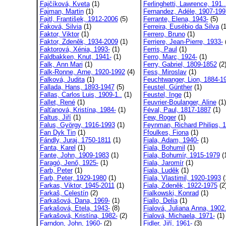
Fajčíková, Kveta
(1)
Ferlinghetti, Lawrence, 191..
Fajman, Martin
(1)
Fernandez, Adéle, 1907-199
Fajtl, František, 1912-2006
(5)
Ferrante, Elena, 1943-
(5)
Faková, Silvia
(1)
Ferreira, Eusébio da Silva
(1
Faktor, Viktor
(1)
Ferrero, Bruno
(1)
Faktor, Zdeněk, 1934-2009
(1)
Ferriere, Jean-Pierre, 1933-
(
Faktorová, Xénia, 1993-
(1)
Ferris, Paul
(1)
Faldbakken, Knut, 1941-
(1)
Ferro, Marc, 1924-
(1)
Falk, Ann Mari
(1)
Ferry, Gabriel, 1809-1852
(2
Falk-Ronne, Arne, 1920-1992
(4)
Fess, Miroslav
(1)
Falková, Judita
(1)
Feuchtwanger, Lion, 1884-19
Fallada, Hans, 1893-1947
(5)
Feustel, Günther
(1)
Fallas, Carlos Luis, 1909-1..
(1)
Feustel, Inge
(1)
Fallet, René
(1)
Feuvrier-Boulanger, Aline
(1)
Falťanová, Kristína, 1984-
(1)
Féval, Paul, 1817-1887
(1)
Faltus, Jiří
(1)
Few, Roger
(1)
Falus, György, 1916-1993
(1)
Feynman, Richard Philips, 1
Fan Dyk Tin
(1)
Ffoulkes, Fiona
(1)
Fándly, Juraj, 1750-1811
(1)
Fiala, Adam, 1940-
(1)
Fanta, Karel
(1)
Fiala, Bohumil
(1)
Fante, John, 1909-1983
(1)
Fiala, Bohumír, 1915-1979
(
Faragó, Jenő, 1925-
(1)
Fiala, Jaromír
(1)
Farb, Peter
(1)
Fiala, Luděk
(1)
Farb, Peter, 1929-1980
(1)
Fiala, Vlastimil, 1920-1993
(
Farkas, Viktor, 1945-2011
(1)
Fiala, Zdeněk, 1922-1975
(2
Farkaš, Celestín
(2)
Fialkowski, Konrad
(1)
Farkašová, Dana, 1969-
(1)
Fiallo, Delia
(1)
Farkašová, Etela, 1943-
(8)
Fialová, Juliana Anna, 1902.
Farkašová, Kristína, 1982-
(2)
Fialová, Michaela, 1971-
(1)
Farndon, John, 1960-
(2)
Fidler, Jiří, 1961-
(3)