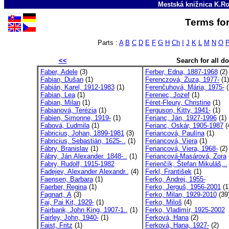
Mestská knižnica K.Ro
Terms for
Parts :
A
B
C
D
E
F
G
H
Ch
I
J
K
L
M
N
O
<<
Search for all 
Faber, Adele
(3)
Ferber, Edna, 1887-1968
(2)
Fabian, Dušan
(1)
Ferenczová, Zuza, 1977-
(1)
Fabián, Karel, 1912-1983
(1)
Ferenčuhová, Mária, 1975-
(
Fabian, Lea
(1)
Ferenec, Jozef
(1)
Fabian, Milan
(1)
Féret-Fleury, Christine
(1)
Fabianová, Terézia
(1)
Ferguson, Kitty, 1941-
(1)
Fabien, Simonne, 1919-
(1)
Ferianc, Ján, 1927-1996
(1)
Fabová, Ľudmila
(1)
Ferianc, Oskár, 1905-1987
(
Fabricius, Johan, 1899-1981
(3)
Feriancová, Paulína
(1)
Fabricius, Sebastián, 1625-..
(1)
Feriancová, Viera
(1)
Fábry, Branislav
(1)
Feriancová, Viera, 1968-
(2)
Fábry, Ján Alexander. 1848-..
(1)
Feriancová-Masárová, Zora
Fabry, Rudolf, 1915-1982
Ferienčík, Štefan Mikuláš,..
Fadejev, Alexander Alexandr..
(4)
Ferkl, František
(1)
Faensen, Barbara
(1)
Ferko, Andrej, 1955-
Faerber, Regina
(1)
Ferko, Jerguš, 1956-2001
(1
Fagnart, A
(3)
Ferko, Milan, 1929-2010
(39
Fai, Pai Kit, 1929-
(1)
Ferko, Miloš
(4)
Fairbank, John King, 1907-1..
(1)
Ferko, Vladimír, 1925-2002
Fairley, John, 1940-
(1)
Ferková, Hana
(2)
Faist, Fritz
(1)
Ferková, Hana, 1927-
(2)