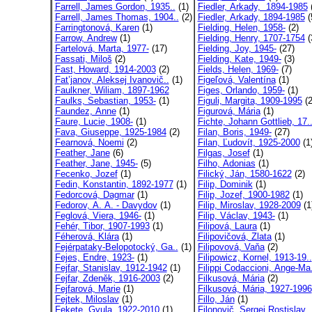
Farrell, James Gordon, 1935..
(1)
Fiedler, Arkady, 1894-1985
(
Farrell, James Thomas, 1904..
(2)
Fiedler, Arkady, 1894-1985
(
Farringtonová, Karen
(1)
Fielding, Helen, 1958-
(2)
Farrow, Andrew
(1)
Fielding, Henry, 1707-1754
(
Fartelová, Marta, 1977-
(17)
Fielding, Joy, 1945-
(27)
Fassati, Miloš
(2)
Fielding, Kate, 1949-
(3)
Fast, Howard, 1914-2003
(2)
Fields, Helen, 1969-
(7)
Fat’janov, Aleksej Ivanovič..
(1)
Figeľová, Valentína
(1)
Faulkner, Wiliam, 1897-1962
Figes, Orlando, 1959-
(1)
Faulks, Sebastian, 1953-
(1)
Figuli, Margita, 1909-1995
(2
Faundez, Anne
(1)
Figurová, Mária
(1)
Faure, Lucie, 1908-
(1)
Fichte, Johann Gottlieb, 17.
Fava, Giuseppe, 1925-1984
(2)
Filan, Boris, 1949-
(27)
Fearnová, Noemi
(2)
Filan, Ľudovít, 1925-2000
(1
Feather, Jane
(6)
Filgas, Josef
(1)
Feather, Jane, 1945-
(5)
Filho, Adonias
(1)
Fecenko, Jozef
(1)
Filický, Ján, 1580-1622
(2)
Fedin, Konstantin, 1892-1977
(1)
Filip, Dominik
(1)
Fedorcová, Dagmar
(1)
Filip, Jozef, 1900-1982
(1)
Fedorov, A. A. - Davydov
(1)
Filip, Miroslav, 1928-2009
(1
Feglová, Viera, 1946-
(1)
Filip, Václav, 1943-
(1)
Fehér, Tibor, 1907-1993
(1)
Filipová, Laura
(1)
Féherová, Klára
(1)
Filipovičová, Zlata
(1)
Fejérpataky-Belopotocký, Ga..
(1)
Filipovová, Vaňa
(2)
Fejes, Endre, 1923-
(1)
Filipowicz, Kornel, 1913-19..
Fejfar, Stanislav, 1912-1942
(1)
Filippi Codaccioni, Ange-Ma.
Fejfar, Zdeněk, 1916-2003
(2)
Filkusová, Mária
(2)
Fejfarová, Marie
(1)
Filkusová, Mária, 1927-1996
Fejtek, Miloslav
(1)
Fillo, Ján
(1)
Fekete, Gyula, 1922-2010
(1)
Filonovič, Sergej Rostislav..