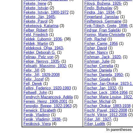
Fekete, Irene
(2)
Filová, Božena, 1926-
(2)
Fekete, István
(2)
Finďo, Bohuslav
(2)
Fekete, István, 1900-1972
(1)
Findra, Ján, 1934-
(3)
Fekete, Ján, 1945-
Fingerland, Jaroslav
(1)
Fekete, Pavol
(2)
Finifterová, Germaine
(1)
Feketeová, Katarína
(3)
Fink-Töbich, Grete, 1898-
(1
Felber, Róbert
(1)
Finžgar, Fran Saleški
(1)
Feld, Friedrich
(1)
Fiorino, Marie-Christelle
(2)
Feldek, Ľubomír, 1936-
(38)
Firth, Rachel
(1)
Feldek, Martin
(2)
Fisher, Carrie, 1956
(1)
Feldeková, Oľga, 1943-
Fisher, David
(1)
Felder, Deborah G.
(1)
Fisher, Nancy
(1)
Felinau, Pelz von
(2)
Fishman, Jack, 1920-
(1)
Felipe, Nersys, 1935-
(1)
Fishman, Julie
(1)
Felisatti, Massimo, 1932-
(1)
Fischer, Cornelia
(1)
Felix, Jiří
(2)
Fischer, Daniela
(7)
Felix, Jiří, 1929-2008
Fischer, Daniela, 1950-
(1)
Felix, Jozef
(2)
Fischer, Gisela
(3)
Fell, Derek
(1)
Fischer, Jan Otokar, 1923-1.
Fellini, Federico, 1920-1993
(1)
Fischer, Jan, 1932-
(1)
Feltwell, John
(1)
Fischer, Leck, 1904-1956
(1
Fendrych Mazancová, Adéla
(1)
Fischer, Marie Louise, 1922.
Feneis, Heinz, 1908-2001
(1)
Fischer, Michal
(2)
Fenoglio, Beppe, 1922-1963
(2)
Fischer, Otokar, 1883-1938
(
Fenwick, Elizabeth
(1)
Fischl, Pavel, 1922-2008
(1)
Ferák, Vladimír
(1)
Fischl, Viktor, 1912-2006
(2)
Ferák, Vladimír, 1938-
(1)
Fišer, Jiří, 1927-
(1)
Feráková, Viera
(4)
Fišer, Luděk
(1)
In parentheses