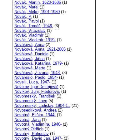
Novák, Martin, 1620-1686
(1)
Novák, Matej
(1)
Novák, Mirko, 1901-1980
(1)
Novák, P.
(1)
Novák, Pavol
(1)
Novák, Tomáš, 1946-
(3)
Novák, Vítězslav
(1)
Novák, Vladimír
(1)
Novák, Vladimír, 1919-
(1)
Nováková, Anna
(2)
Nováková, Anna, 1921-2005
(1)
Nováková, Daniela
(1)
Nováková, Jiřina
(1)
Nováková, Katarína, 1979-
(1)
Nováková, Marta
(1)
Nováková, Zuzana, 1943-
(3)
Novaresio, Paolo, 1954-
(1)
Novelli, Luca, 1947-
(1)
Novikov, Igor Dmitrijevič
(1)
Novikov, Jurij, Fiodorovič
(1)
Novomeský, František
(1)
Novomeský, Laco
(5)
Novomeský, Ladislav, 1904-1..
(21)
Novosedlíková, Andrea
(2)
Novotná, Eliška, 1944-
(1)
Novotná, Jana
(1)
Novotná, Vladimíra, 1940-
(1)
Novotný Oldřich
(1)
Novotný, Bohuslav
(1)
Novotný, David Jan, 1947-
(3)