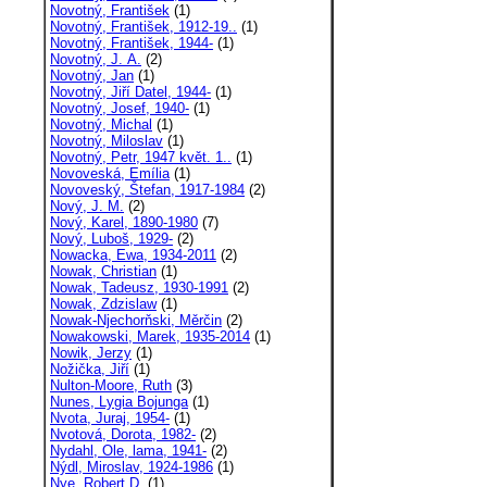
Novotný, František
(1)
Novotný, František, 1912-19..
(1)
Novotný, František, 1944-
(1)
Novotný, J. A.
(2)
Novotný, Jan
(1)
Novotný, Jiří Datel, 1944-
(1)
Novotný, Josef, 1940-
(1)
Novotný, Michal
(1)
Novotný, Miloslav
(1)
Novotný, Petr, 1947 květ. 1..
(1)
Novoveská, Emília
(1)
Novoveský, Štefan, 1917-1984
(2)
Nový, J. M.
(2)
Nový, Karel, 1890-1980
(7)
Nový, Luboš, 1929-
(2)
Nowacka, Ewa, 1934-2011
(2)
Nowak, Christian
(1)
Nowak, Tadeusz, 1930-1991
(2)
Nowak, Zdzislaw
(1)
Nowak-Njechorňski, Měrčin
(2)
Nowakowski, Marek, 1935-2014
(1)
Nowik, Jerzy
(1)
Nožička, Jiří
(1)
Nulton-Moore, Ruth
(3)
Nunes, Lygia Bojunga
(1)
Nvota, Juraj, 1954-
(1)
Nvotová, Dorota, 1982-
(2)
Nydahl, Ole, lama, 1941-
(2)
Nýdl, Miroslav, 1924-1986
(1)
Nye, Robert D.
(1)