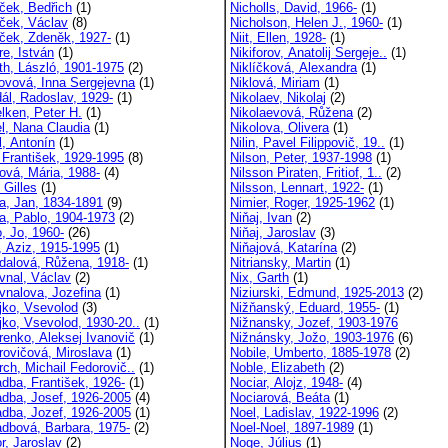
ek, Bedřich
(1)
Nicholls, David, 1966-
(1)
ek, Václav
(8)
Nicholson, Helen J., 1960-
(1)
ek, Zdeněk, 1927-
(1)
Niit, Ellen, 1928-
(1)
e, István
(1)
Nikiforov, Anatolij Sergeje..
(1)
h, László, 1901-1975
(2)
Niklíčková, Alexandra
(1)
ovová, Inna Sergejevna
(1)
Niklová, Miriam
(1)
ál, Radoslav, 1929-
(1)
Nikolaev, Nikolaj
(2)
lken, Peter H.
(1)
Nikolaevová, Růžena
(2)
l, Nana Claudia
(1)
Nikolova, Olivera
(1)
l, Antonín
(1)
Nilin, Pavel Filippovič, 19..
(1)
, František, 1929-1995
(8)
Nilson, Peter, 1937-1998
(1)
ová, Mária, 1988-
(4)
Nilsson Piraten, Fritiof, 1..
(2)
 Gilles
(1)
Nilsson, Lennart, 1922-
(1)
a, Jan, 1834-1891
(9)
Nimier, Roger, 1925-1962
(1)
a, Pablo, 1904-1973
(2)
Niňaj, Ivan
(2)
, Jo, 1960-
(26)
Niňaj, Jaroslav
(3)
, Aziz, 1915-1995
(1)
Niňajová, Katarína
(2)
dalová, Růžena, 1918-
(1)
Nitriansky, Martin
(1)
vnal, Václav
(2)
Nix, Garth
(1)
vnalova, Jozefina
(1)
Niziurski, Edmund, 1925-2013
(2)
jko, Vsevolod
(3)
Nižňanský, Eduard, 1955-
(1)
jko, Vsevolod, 1930-20..
(1)
Nižnansky, Jozef, 1903-1976
renko, Aleksej Ivanovič
(1)
Nižnánsky, Jožo, 1903-1976
(6)
rovičová, Miroslava
(1)
Nobile, Umberto, 1885-1978
(2)
rch, Michail Fedorovič..
(1)
Noble, Elizabeth
(2)
dba, František, 1926-
(1)
Nociar, Alojz, 1948-
(4)
dba, Josef, 1926-2005
(4)
Nociarová, Beáta
(1)
dba, Jozef, 1926-2005
(1)
Noel, Ladislav, 1922-1996
(2)
dbová, Barbara, 1975-
(2)
Noel-Noel, 1897-1989
(1)
r, Jaroslav
(2)
Noge, Július
(1)