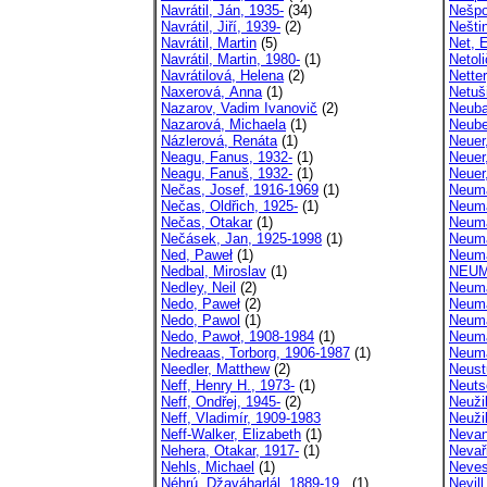
Navrátil, Ján, 1935-
(34)
Nešpo
Navrátil, Jiří, 1939-
(2)
Nešti
Navrátil, Martin
(5)
Net, 
Navrátil, Martin, 1980-
(1)
Netoli
Navrátilová, Helena
(2)
Netter
Naxerová, Anna
(1)
Netuši
Nazarov, Vadim Ivanovič
(2)
Neuba
Nazarová, Michaela
(1)
Neube
Názlerová, Renáta
(1)
Neuer
Neagu, Fanus, 1932-
(1)
Neuer
Neagu, Fanuš, 1932-
(1)
Neuer
Nečas, Josef, 1916-1969
(1)
Neuma
Nečas, Oldřich, 1925-
(1)
Neuma
Nečas, Otakar
(1)
Neuma
Nečásek, Jan, 1925-1998
(1)
Neuma
Ned, Paweł
(1)
Neuma
Nedbal, Miroslav
(1)
NEUM
Nedley, Neil
(2)
Neuma
Nedo, Paweł
(2)
Neuma
Nedo, Pawol
(1)
Neuma
Nedo, Pawoł, 1908-1984
(1)
Neuma
Nedreaas, Torborg, 1906-1987
(1)
Neuma
Needler, Matthew
(2)
Neust
Neff, Henry H., 1973-
(1)
Neuts
Neff, Ondřej, 1945-
(2)
Neuži
Neff, Vladimír, 1909-1983
Neuži
Neff-Walker, Elizabeth
(1)
Nevan
Nehera, Otakar, 1917-
(1)
Nevaři
Nehls, Michael
(1)
Neves
Néhrú, Džaváharlál, 1889-19..
(1)
Nevill