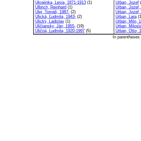
Ukrajinka, Lesja, 1871-1913
(1)
Urban, Jozef
(
Ulbrich, Reinhard
(1)
Urban, Jozef,
Ulej, Tomáš, 1987-
(2)
Urban, Jozef,
Ulická, Ľudmila, 1943-
(2)
Urban, Lara
(1
Ulický, Ladislav
(1)
Urban, Milo, 
Uličiansky, Ján, 1955-
(19)
Urban, Milosl
Uličná, Ludmila, 1920-1997
(5)
Urban, Otto, 
In parentheses