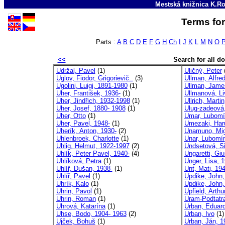
Mestská knižnica K.Ro
Terms for
Parts :
A
B
C
D
E
F
G
H
Ch
I
J
K
L
M
N
O
<<
Search for all 
Udržal, Pavel
(1)
Uličný, Peter
(
Uglov, Fiodor, Grigorievič..
(3)
Ullman, Alfre
Ugolini, Luigi, 1891-1980
(1)
Ullman, Jame
Uher, František, 1936-
(1)
Ullmanová, Li
Uher, Jindřich, 1932-1998
(1)
Ullrich, Martin
Uher, Josef, 1880- 1908
(1)
Ulug-zadeová
Uher, Otto
(1)
Umar, Lubomí
Uher, Pavel, 1948-
(1)
Umezaki, Har
Uherík, Anton, 1930-
(2)
Unamuno, Migu
Uhlenbroek, Charlotte
(1)
Unar, Lubomír
Uhlig, Helmut, 1922-1997
(2)
Undsetová, Si
Uhlík, Peter Pavel, 1940-
(4)
Ungaretti, Gi
Uhlíková, Petra
(1)
Unger, Lisa, 
Uhlíř, Dušan, 1938-
(1)
Unt, Mati, 194
Uhlíř, Pavel
(1)
Updike, John,
Uhrík, Kalo
(1)
Updike, John,
Uhrin, Pavol
(1)
Upfield, Arthu
Uhrin, Roman
(1)
Uram-Podtatr
Uhrová, Katarína
(1)
Urban, Eduard
Uhse, Bodo, 1904- 1963
(2)
Urban, Ivo
(1)
Ujček, Bohuš
(1)
Urban, Ján, 1