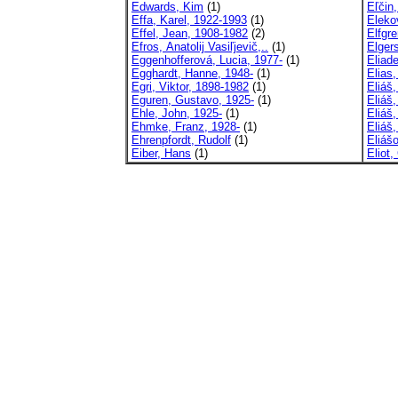
Edwards, Kim
(1)
Eľčin,
Effa, Karel, 1922-1993
(1)
Eleko
Effel, Jean, 1908-1982
(2)
Elfgre
Efros, Anatolij Vasiľjevič,..
(1)
Elger
Eggenhofferová, Lucia, 1977-
(1)
Eliad
Egghardt, Hanne, 1948-
(1)
Elias,
Egri, Viktor, 1898-1982
(1)
Eliáš,
Eguren, Gustavo, 1925-
(1)
Eliáš,
Ehle, John, 1925-
(1)
Eliáš
Ehmke, Franz, 1928-
(1)
Eliáš,
Ehrenpfordt, Rudolf
(1)
Eliáš
Eiber, Hans
(1)
Eliot