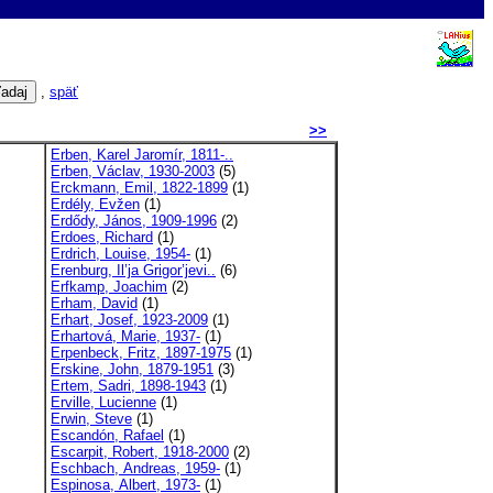
,
späť
>>
Erben, Karel Jaromír, 1811-..
Erben, Václav, 1930-2003
(5)
Erckmann, Emil, 1822-1899
(1)
Erdély, Evžen
(1)
Erdődy, János, 1909-1996
(2)
Erdoes, Richard
(1)
Erdrich, Louise, 1954-
(1)
Erenburg, Il’ja Grigor’jevi..
(6)
Erfkamp, Joachim
(2)
Erham, David
(1)
Erhart, Josef, 1923-2009
(1)
Erhartová, Marie, 1937-
(1)
Erpenbeck, Fritz, 1897-1975
(1)
Erskine, John, 1879-1951
(3)
Ertem, Sadri, 1898-1943
(1)
Erville, Lucienne
(1)
Erwin, Steve
(1)
Escandón, Rafael
(1)
Escarpit, Robert, 1918-2000
(2)
Eschbach, Andreas, 1959-
(1)
Espinosa, Albert, 1973-
(1)