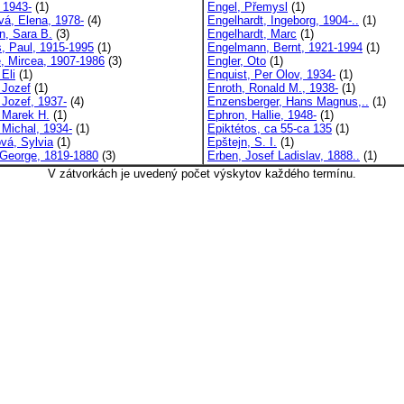
 1943-
(1)
Engel, Přemysl
(1)
vá, Elena, 1978-
(4)
Engelhardt, Ingeborg, 1904-..
(1)
n, Sara B.
(3)
Engelhardt, Marc
(1)
s, Paul, 1915-1995
(1)
Engelmann, Bernt, 1921-1994
(1)
e, Mircea, 1907-1986
(3)
Engler, Oto
(1)
 Eli
(1)
Enquist, Per Olov, 1934-
(1)
 Jozef
(1)
Enroth, Ronald M., 1938-
(1)
 Jozef, 1937-
(4)
Enzensberger, Hans Magnus,..
(1)
, Marek H.
(1)
Ephron, Hallie, 1948-
(1)
 Michal, 1934-
(1)
Epiktétos, ca 55-ca 135
(1)
ová, Sylvia
(1)
Epštejn, S. I.
(1)
, George, 1819-1880
(3)
Erben, Josef Ladislav, 1888..
(1)
V zátvorkách je uvedený počet výskytov každého termínu.