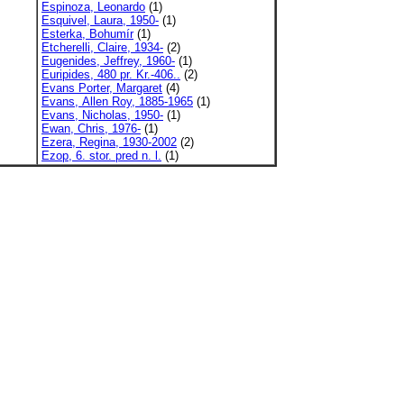
Espinoza, Leonardo
(1)
Esquivel, Laura, 1950-
(1)
Esterka, Bohumír
(1)
Etcherelli, Claire, 1934-
(2)
Eugenides, Jeffrey, 1960-
(1)
Euripides, 480 pr. Kr.-406..
(2)
Evans Porter, Margaret
(4)
Evans, Allen Roy, 1885-1965
(1)
Evans, Nicholas, 1950-
(1)
Ewan, Chris, 1976-
(1)
Ezera, Regina, 1930-2002
(2)
Ezop, 6. stor. pred n. l.
(1)