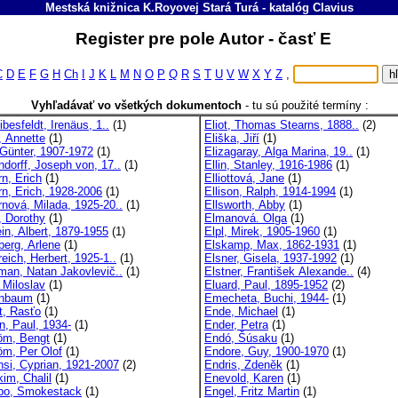
Mestská knižnica K.Royovej Stará Turá
-
katalóg
Clavius
Register pre pole Autor - časť E
C
D
E
F
G
H
Ch
I
J
K
L
M
N
O
P
Q
R
S
T
U
V
W
X
Y
Z
,
Vyhľadávať vo všetkých dokumentoch
-
tu sú použité termíny :
ibesfeldt, Irenäus, 1..
(1)
Eliot, Thomas Stearns, 1888..
(2)
, Annette
(1)
Eliška, Jiří
(1)
 Günter, 1907-1972
(1)
Elizagaray, Alga Marina, 19..
(1)
ndorff, Joseph von, 17..
(1)
Ellin, Stanley, 1916-1986
(1)
rn, Erich
(1)
Elliottová, Jane
(1)
rn, Erich, 1928-2006
(1)
Ellison, Ralph, 1914-1994
(1)
rnová, Milada, 1925-20..
(1)
Ellsworth, Abby
(1)
, Dorothy
(1)
Elmanová. Olga
(1)
in, Albert, 1879-1955
(1)
Elpl, Mirek, 1905-1960
(1)
berg, Arlene
(1)
Elskamp, Max, 1862-1931
(1)
eich, Herbert, 1925-1..
(1)
Elsner, Gisela, 1937-1992
(1)
’man, Natan Jakovlevič..
(1)
Elstner, František Alexande..
(4)
 Miloslav
(1)
Eluard, Paul, 1895-1952
(2)
enbaum
(1)
Emecheta, Buchi, 1944-
(1)
t, Rasťo
(1)
Ende, Michael
(1)
, Paul, 1934-
(1)
Ender, Petra
(1)
öm, Bengt
(1)
Endó, Šúsaku
(1)
öm, Per Olof
(1)
Endore, Guy, 1900-1970
(1)
si, Cyprian, 1921-2007
(2)
Endris, Zdeněk
(1)
im, Chalil
(1)
Enevold, Karen
(1)
po, Smokestack
(1)
Engel, Fritz Martin
(1)