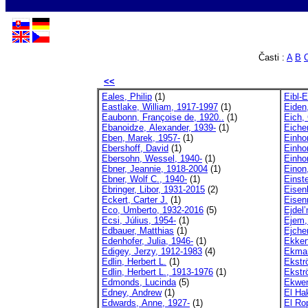
Časti :
A
B
<<
Eales, Philip
(1)
Eibl-E
Eastlake, William, 1917-1997
(1)
Eiden
Eaubonn, Françoise de, 1920..
(1)
Eich,
Ebanoidze, Alexander, 1939-
(1)
Eiche
Eben, Marek, 1957-
(1)
Einho
Ebershoff, David
(1)
Einho
Ebersohn, Wessel, 1940-
(1)
Einho
Ebner, Jeannie, 1918-2004
(1)
Einon
Ebner, Wolf C., 1940-
(1)
Einste
Ebringer, Libor, 1931-2015
(2)
Eisen
Eckert, Carter J.
(1)
Eisenr
Eco, Umberto, 1932-2016
(5)
Ejdel
Ecsi, Július, 1954-
(1)
Ejem,
Edbauer, Matthias
(1)
Ejch
Edenhofer, Julia, 1946-
(1)
Ekker
Edigey, Jerzy, 1912-1983
(4)
Ekman
Edlin, Herbert L.
(1)
Ekstr
Edlin, Herbert L., 1913-1976
(1)
Ekstr
Edmonds, Lucinda
(5)
Ekwen
Edney, Andrew
(1)
El Hak
Edwards, Anne, 1927-
(1)
El Ro