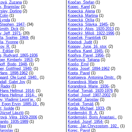
ová, Zuzana
(1)
Kopčan, Štefan
(1)
k, Branislav
(1)
Kopec, Karel
(1)
sley, Dorling
(2)
Kopecká, Alena
(1)
Colin
(1)
Kopecká, Martina
(1)
 Lynda
(1)
Kopecká, Otília
(1)
 Stephen, 1947-
(34)
Kopecká, Slávka, 1945-
(2)
Smith, Dick
(1)
Kopecký, Alois, 1920-2013
(1)
, Jeff, 1971-
(20)
Kopecký, Miloš, 1922-1996
(1)
la, Sophie, 1969-
(5)
Kopeček, František
(1)
lla, Yvonne
(1)
Köpösdi, Judit
(1)
ov, R.
(1)
Koppay, Juraj, 16. stor.
(2)
i, Edišer
(1)
Kopřiva, Karel, 1945-
(1)
ng, Rudyard, 1865-1936
Kopřiva, Pavel, 1956-
(1)
ger, Kimberly, 1953-
(2)
Kopřivová, Tatjana
(1)
hoff, Bodo, 1948-
(1)
Kopšo, Emil
(1)
er, Gottfried, 1940-
(1)
Kopta, Josef, 1894-1962
(2)
 Hans, 1898-1962
(1)
Kopta, Pavel
(1)
gaard, Ole Lund, 1940..
(1)
Koptjajeva, Antonina Dmitr..
(3)
dall, Gabri Joy
(1)
Korandová, Marie
(2)
 Radoj
(1)
Korandová, Marie, 1936-
(2)
, Hans Hellmut, 1914-
(1)
Korbař, Tomáš, 1920-1976
(5)
 Hans Hellmut, 1914-..
(4)
Korbel, Josef, 1907-2002
(1)
v, Vladimir Leont’je..
(1)
Korbelář, Jaroslav
(1)
, Egon Ervin, 1885-19..
(5)
Korček, Tomáš
(3)
t, Isolde
(1)
Korda, Michael, 1933-
(3)
 József László
(1)
Kordemskij, B. A.
(1)
erová, Věra, 1929-2006
(2)
Kordemskij, Boris Anastasj..
(1)
Danilo, 1935-1989
(1)
Kordoš, Jozef, 1954-
(1)
Igor
(1)
Korec, Ján Chryzostom, 192..
(1)
Jaroslav
(1)
Korec, Pavol
(2)