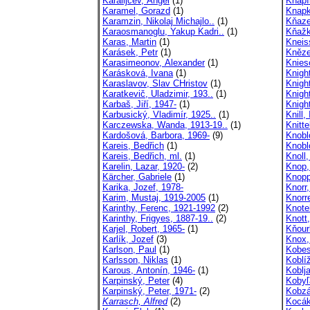
Karalijčev, Angel
(1)
Knapí
Karamel, Gorazd
(1)
Knapk
Karamzin, Nikolaj Michajlo..
(1)
Kňaze
Karaosmanoglu, Yakup Kadri..
(1)
Kňažk
Karas, Martin
(1)
Kneis
Karásek, Petr
(1)
Kněze
Karasimeonov, Alexander
(1)
Knies
Karásková, Ivana
(1)
Knigh
Karaslavov, Slav CHristov
(1)
Knigh
Karatkevič, Uladzimir, 193..
(1)
Knight
Karbaš, Jiří, 1947-
(1)
Knight
Karbusický, Vladimír, 1925..
(1)
Knill,
Karczewska, Wanda, 1913-19..
(1)
Knitt
Kardošová, Barbora, 1969-
(9)
Knobl
Kareis, Bedřich
(1)
Knobl
Kareis, Bedřich, ml.
(1)
Knoll
Karelin, Lazar, 1920-
(2)
Knop,
Kärcher, Gabriele
(1)
Knopp
Karika, Jozef, 1978-
Knorr,
Karim, Mustaj, 1919-2005
(1)
Knorr
Karinthy, Ferenc, 1921-1992
(2)
Knote
Karinthy, Frigyes, 1887-19..
(2)
Knott
Karjel, Robert, 1965-
(1)
Kňour
Karlík, Jozef
(3)
Knox,
Karlson, Paul
(1)
Kobes
Karlsson, Niklas
(1)
Koblí
Karous, Antonín, 1946-
(1)
Koblja
Karpinský, Peter
(4)
Kobyľ
Karpinský, Peter, 1971-
(2)
Kobzá
Karrasch, Alfred
(2)
Kocák