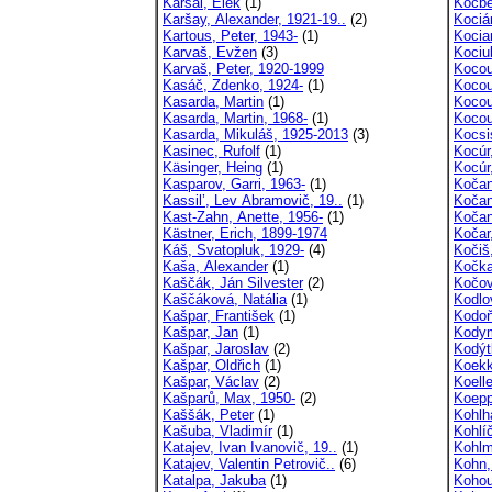
Karsai, Elek
(1)
Kocbe
Karšay, Alexander, 1921-19..
(2)
Kocián
Kartous, Peter, 1943-
(1)
Kocia
Karvaš, Evžen
(3)
Kociu
Karvaš, Peter, 1920-1999
Kocou
Kasáč, Zdenko, 1924-
(1)
Kocou
Kasarda, Martin
(1)
Kocou
Kasarda, Martin, 1968-
(1)
Kocou
Kasarda, Mikuláš, 1925-2013
(3)
Kocsi
Kasinec, Rufolf
(1)
Kocúr
Käsinger, Heing
(1)
Kocúr
Kasparov, Garri, 1963-
(1)
Kočan
Kassil’, Lev Abramovič, 19..
(1)
Kočan
Kast-Zahn, Anette, 1956-
(1)
Kočan
Kästner, Erich, 1899-1974
Kočar
Káš, Svatopluk, 1929-
(4)
Kočiš
Kaša, Alexander
(1)
Kočka
Kaščák, Ján Silvester
(2)
Kočov
Kaščáková, Natália
(1)
Kodlo
Kašpar, František
(1)
Kodoň
Kašpar, Jan
(1)
Kodym
Kašpar, Jaroslav
(2)
Kodýt
Kašpar, Oldřich
(1)
Koekk
Kašpar, Václav
(2)
Koelle
Kašparů, Max, 1950-
(2)
Koepp
Kaššák, Peter
(1)
Kohlh
Kašuba, Vladimír
(1)
Kohlí
Katajev, Ivan Ivanovič, 19..
(1)
Kohlm
Katajev, Valentin Petrovič..
(6)
Kohn,
Katalpa, Jakuba
(1)
Kohou