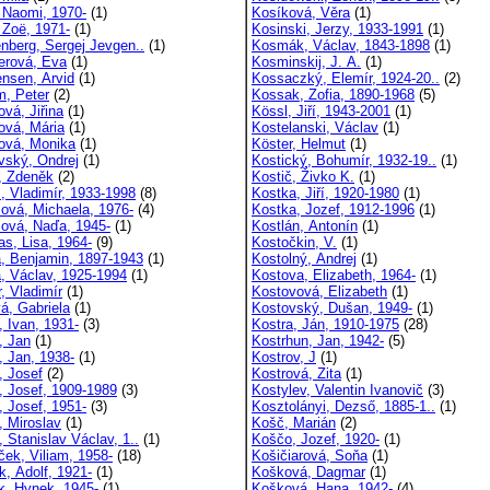
, Naomi, 1970-
(1)
Kosíková, Věra
(1)
 Zoë, 1971-
(1)
Kosinski, Jerzy, 1933-1991
(1)
enberg, Sergej Jevgen..
(1)
Kosmák, Václav, 1843-1898
(1)
erová, Eva
(1)
Kosminskij, J. A.
(1)
nsen, Arvid
(1)
Kossaczký, Elemír, 1924-20..
(2)
, Peter
(2)
Kossak, Zofia, 1890-1968
(5)
vá, Jiřina
(1)
Kössl, Jiří, 1943-2001
(1)
ová, Mária
(1)
Kostelanski, Václav
(1)
ová, Monika
(1)
Köster, Helmut
(1)
vský, Ondrej
(1)
Kostický, Bohumír, 1932-19..
(1)
, Zdeněk
(2)
Kostič, Živko K.
(1)
s, Vladimír, 1933-1998
(8)
Kostka, Jiří, 1920-1980
(1)
sová, Michaela, 1976-
(4)
Kostka, Jozef, 1912-1996
(1)
sová, Naďa, 1945-
(1)
Kostlán, Antonín
(1)
as, Lisa, 1964-
(9)
Kostočkin, V.
(1)
a, Benjamin, 1897-1943
(1)
Kostolný, Andrej
(1)
a, Václav, 1925-1994
(1)
Kostova, Elizabeth, 1964-
(1)
r, Vladimír
(1)
Kostovová, Elizabeth
(1)
á, Gabriela
(1)
Kostovský, Dušan, 1949-
(1)
, Ivan, 1931-
(3)
Kostra, Ján, 1910-1975
(28)
, Jan
(1)
Kostrhun, Jan, 1942-
(5)
, Jan, 1938-
(1)
Kostrov, J
(1)
, Josef
(2)
Kostrová, Zita
(1)
, Josef, 1909-1989
(3)
Kostylev, Valentin Ivanovič
(3)
, Josef, 1951-
(3)
Kosztolányi, Dezső, 1885-1..
(1)
, Miroslav
(1)
Košč, Marián
(2)
 Stanislav Václav, 1..
(1)
Koščo, Jozef, 1920-
(1)
ček, Viliam, 1958-
(18)
Košičiarová, Soňa
(1)
k, Adolf, 1921-
(1)
Košková, Dagmar
(1)
k, Hynek, 1945-
(1)
Košková, Hana, 1942-
(4)