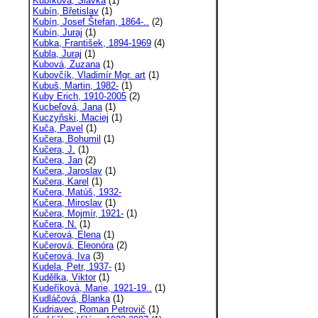
Kubíková, Slávka
(1)
Kubín, Břetislav
(1)
Kubín, Josef Štefan, 1864-..
(2)
Kubín, Juraj
(1)
Kubka, František, 1894-1969
(4)
Kubla, Juraj
(1)
Kubová, Zuzana
(1)
Kubovčík, Vladimír Mgr. art
(1)
Kubuš, Martin, 1982-
(1)
Kuby Erich, 1910-2005
(2)
Kucbeľová, Jana
(1)
Kuczyňski, Maciej
(1)
Kuča, Pavel
(1)
Kučera, Bohumil
(1)
Kučera, J.
(1)
Kučera, Jan
(2)
Kučera, Jaroslav
(1)
Kučera, Karel
(1)
Kučera, Matúš, 1932-
Kučera, Miroslav
(1)
Kučera, Mojmír, 1921-
(1)
Kučera, N.
(1)
Kučerová, Elena
(1)
Kučerová, Eleonóra
(2)
Kučerová, Iva
(3)
Kudela, Petr, 1937-
(1)
Kudělka, Viktor
(1)
Kudeříková, Marie, 1921-19..
(1)
Kudláčová, Blanka
(1)
Kudriavec, Roman Petrovič
(1)