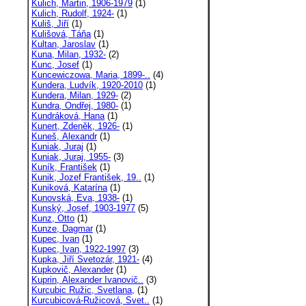
Kulich, Martin, 1906-1979
(1)
Kulich, Rudolf, 1924-
(1)
Kuliš, Jiří
(1)
Kulišová, Táňa
(1)
Kultan, Jaroslav
(1)
Kuna, Milan, 1932-
(2)
Kunc, Josef
(1)
Kuncewiczowa, Maria, 1899-..
(4)
Kundera, Ludvík, 1920-2010
(1)
Kundera, Milan, 1929-
(2)
Kundra, Ondřej, 1980-
(1)
Kundráková, Hana
(1)
Kunert, Zdeněk, 1926-
(1)
Kuneš, Alexandr
(1)
Kuniak, Juraj
(1)
Kuniak, Juraj, 1955-
(3)
Kuník, František
(1)
Kunik, Jozef František, 19..
(1)
Kuniková, Katarína
(1)
Kunovská, Eva, 1938-
(1)
Kunský, Josef, 1903-1977
(5)
Kunz, Otto
(1)
Kunze, Dagmar
(1)
Kupec, Ivan
(1)
Kupec, Ivan, 1922-1997
(3)
Kupka, Jiří Svetozár, 1921-
(4)
Kupkovič, Alexander
(1)
Kuprin, Alexander Ivanovič..
(3)
Kurcubic Ružic, Svetlana,
(1)
Kurcubicová-Ružicová, Svet..
(1)