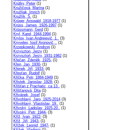
Krútky, Peter
(1)
Kružičová, Marína
(1)
Kružliak, Imrich
(1)
Kružlík, Š.
(1)
Krüger, Answald, 1918-1977
(1)
Krüss, James, 1926-1997
(1)
Krüssmann, Gerd
(1)
Kryl, Karel, 1944-1994
(1)
Krylov, Ivan Andrejevič, 1..
(3)
Kryvelev, Iosif Aronovič,..
(1)
Krzepkowski, Andrzej
(1)
Krzyszton, Jerzy
(1)
Krzysztoń, Jerzy, 1931-1982
(1)
Křečan, Zdeněk, 1925-
(1)
Křen, Jan, 1930-
(1)
Křenek, Jiří, 1933-
(4)
Křesťan, Rudolf
(1)
Křička, Petr, 1884-1949
(1)
Křistek, Jaroslav, 1928-
(1)
Křišťan z Prachatic, ca 13..
(1)
Křišťanová, Dita
(1)
Křivánek, Josef
(1)
Křivohlavý, Jaro, 1925-2014
(3)
Křivohlavý, Vlastislav, 19..
(1)
Křivský, Ladislav, 1925-20..
(1)
Křivský, Petr, 1944-
(3)
Kříž, Ivan, 1922-
(3)
Kříž, Jiří, 1943-
(1)
Křížek, Leonid, 1947-
(1)
Křížek, Vladimír
(1)