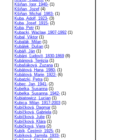
Kšiňan, Igor, 1940-
(1)
Kšiňan, Jozef
(4)
Kšiňan, Michal, 1983-
(1)
Kuba, Adolf, 1923-
(3)
Kuba, Josef, 1915-
(2)
Kuba, Petr
(1)
Kubacki, Waclaw, 1907-1992
(1)
Kubal, Viktor
(1)
Kubalák, Milan
(1)
Kubálek, Dušan
(1)
Kubáň, Ján
(1)
Kubáni, Ľudovít, 1830-1869
(8)
Kubánová, Terézia
(1)
Kubašáková, Zuzana
(1)
Kubátová, Hana, 1980-
(1)
Kubátová, Marie, 1922-
(6)
Kubatzki, Petra
(1)
Kubec, Jan, 1941-
(2)
Kubelka, Susanna
(1)
Kubelka, Susanna, 1942-
(1)
Kubiatowicz, Lucjan
(1)
Kubica, Milan, 1917-2003
(1)
Kubíčková, Dagmar
(1)
Kubíčková, Gabriela
(1)
Kubíčková, Julie
(1)
Kubíčková, Klára
(1)
Kubičková, Viera
(2)
Kubík, Čestmír, 1925-
(1)
Kubíková, Jarmila, 1933-
(1)