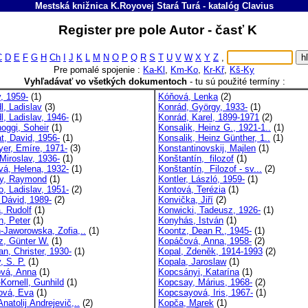
Mestská knižnica K.Royovej Stará Turá
-
katalóg
Clavius
Register pre pole Autor - časť K
C
D
E
F
G
H
Ch
I
J
K
L
M
N
O
P
Q
R
S
T
U
V
W
X
Y
Z
,
Pre pomalé spojenie :
Ka-Kl
,
Km-Ko
,
Kr-Kř
,
Kš-Ky
Vyhľadávať vo všetkých dokumentoch
-
tu sú použité termíny :
, 1959-
(1)
Kóňová, Lenka
(2)
l, Ladislav
(3)
Konrád, György, 1933-
(1)
l, Ladislav, 1946-
(1)
Konrád, Karel, 1899-1971
(2)
oggi, Soheir
(1)
Konsalik, Heinz G., 1921-1..
(1)
t, David, 1956-
(1)
Konsalik, Heinz Günther, 1..
(1)
yer, Emíre, 1971-
(3)
Konstantinovskij, Majlen
(1)
Miroslav, 1936-
(1)
Konštantín, filozof
(1)
vá, Helena, 1932-
(1)
Konštantín, Filozof - sv...
(2)
y, Raymond
(1)
Kontler, László, 1959-
(1)
o, Ladislav, 1951-
(2)
Kontová, Terézia
(1)
 Dávid, 1989-
(2)
Konvička, Jiří
(2)
, Rudolf
(1)
Konwicki, Tadeusz, 1926-
(1)
n, Peter
(1)
Konyhás, István
(1)
n-Jaworowska, Zofia,..
(1)
Koontz, Dean R., 1945-
(1)
tz, Günter W.
(1)
Kopáčová, Anna, 1958-
(2)
n, Christer, 1930-
(1)
Kopal, Zdeněk, 1914-1993
(2)
, S. P.
(1)
Kopala, Jaroslaw
(1)
ová, Anna
(1)
Kopcsányi, Katarína
(1)
-Kornell, Gunhild
(1)
Kopcsay, Márius, 1968-
(2)
nová, Eva
(1)
Kopcsayová, Iris, 1967-
(1)
natolij Andrejevič,..
(2)
Kopča, Marek
(1)