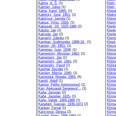
Kalma, A. Š.
(1)
Klein
Kálmán, Július
(1)
Klein,
Kálna, Karol, 1965-
(1)
Klejn
Kalnický, Juraj, 1951-
(1)
Klekn
Kaločová, Jarmila
(1)
Kléme
Kalous, Víťez, 1926-
(1)
Klemm
Kalousek, Jiří, 1925-1986
(2)
Klenko
Kaluža, Ján
(1)
Klenk
Kalvoda, Jan
(2)
Klenk
Kamarýt, Zdenko
(1)
Kleno
Kamban, Gudmundur, 1888-19..
(1)
Klepš
Kamen, Jiří, 1951-
(1)
Klevi
Kamenec, Ivan, 1938-
(1)
Klevi
Kamenický, Miroslav, 1962-
(1)
Klevi
Kamenistý, Ján
(1)
Kleyp
Kamenistý, Ján, 1941-
(2)
Kličk
Kamenský, Pavol
(1)
Kličk
Kamhal, Dezider
(1)
Klifne
Kamien, Marcia, 1940-
(1)
Klikov
Kaminská, Renata, 1983-
(5)
Klíma
Kamiš, Adolf
(1)
Klíma
Kamov, Feliks Solomonovič
(1)
Klíma
Kan, Aleksandr Sergejevič,..
(1)
Klíma
Kaňa, Jaroslav
(2)
Klíma
Kaňa, Jaroslav, 1925-
(1)
Klíma
Káňa, Vašek, 1905-1985
(1)
Klíma
Kanafání, Gassán, 1936-1972
(2)
Klíma,
Kanbay, Feryal
(1)
Klimá
Kancírová, Denisa
(2)
Klíme
Kandel, Aben, 1896-1993
(1)
Klime