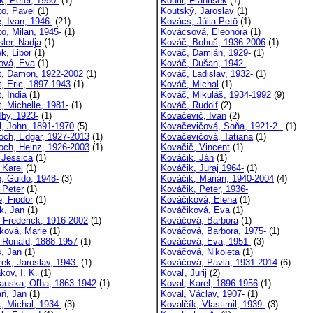
k, Peter, 1950-
(1)
Kouřil, František
(1)
o, Pavel
(1)
Koutský, Jaroslav
(1)
, Ivan, 1946-
(21)
Kovács, Júlia Petö
(1)
o, Milan, 1945-
(1)
Kovácsová, Eleonóra
(1)
sler, Nadja
(1)
Kováč, Bohuš, 1936-2006
(1)
k, Libor
(1)
Kováč, Damián, 1929-
(1)
ová, Eva
(1)
Kováč, Dušan, 1942-
t, Damon, 1922-2002
(1)
Kováč, Ladislav, 1932-
(1)
t, Eric, 1897-1943
(1)
Kováč, Michal
(1)
, India
(1)
Kováč, Mikuláš, 1934-1992
(9)
, Michelle, 1981-
(1)
Kováč, Rudolf
(2)
 Iby, 1923-
(1)
Kovačevič, Ivan
(2)
el, John, 1891-1970
(5)
Kovačevičová, Soňa, 1921-2..
(1)
och, Edgar, 1927-2013
(1)
Kovačevičová, Tatiana
(1)
och, Heinz, 1926-2003
(1)
Kovačič, Vincent
(1)
, Jessica
(1)
Kováčik, Ján
(1)
 Karel
(1)
Kováčik, Juraj 1964-
(1)
, Guido, 1948-
(3)
Kováčik, Marián, 1940-2004
(4)
 Peter
(1)
Kováčik, Peter, 1936-
e, Fiodor
(1)
Kováčiková, Elena
(1)
k, Jan
(1)
Kováčiková, Eva
(1)
, Frederick, 1916-2002
(1)
Kováčová, Barbora
(1)
ková, Marie
(1)
Kováčová, Barbora, 1975-
(1)
 Ronald, 1888-1957
(1)
Kováčová, Eva, 1951-
(3)
, Jan
(1)
Kováčová, Nikoleta
(1)
žek, Jaroslav, 1943-
(1)
Kováčová, Pavla, 1931-2014
(6)
kov, I. K.
(1)
Kovaľ, Jurij
(2)
anska, Oľha, 1863-1942
(1)
Koval, Karel, 1896-1956
(1)
ň, Jan
(1)
Koval, Václav, 1907-
(1)
, Michal, 1934-
(3)
Kovalčík, Vlastimil, 1939-
(3)