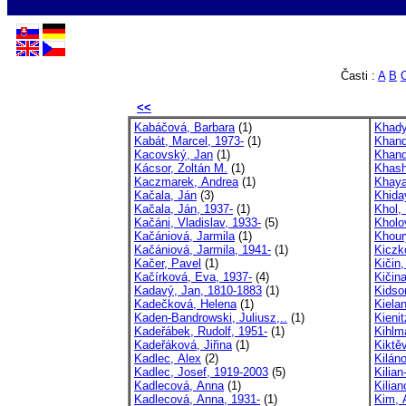
Časti :
A
B
<<
Kabáčová, Barbara
(1)
Khady
Kabát, Marcel, 1973-
(1)
Khand
Kacovský, Jan
(1)
Khand
Kácsor, Zoltán M.
(1)
Khash
Kaczmarek, Andrea
(1)
Khaya
Kačala, Ján
(3)
Khida
Kačala, Ján, 1937-
(1)
Khol, 
Kačáni, Vladislav, 1933-
(5)
Kholo
Kačániová, Jarmila
(1)
Khour
Kačániová, Jarmila, 1941-
(1)
Kiczk
Kačer, Pavel
(1)
Kičin,
Kačírková, Eva, 1937-
(4)
Kičina
Kadavý, Jan, 1810-1883
(1)
Kidso
Kadečková, Helena
(1)
Kiela
Kaden-Bandrowski, Juliusz,..
(1)
Kieni
Kadeřábek, Rudolf, 1951-
(1)
Kihlma
Kadeřáková, Jiřina
(1)
Kiktěv
Kadlec, Alex
(2)
Kilán
Kadlec, Josef, 1919-2003
(5)
Kilian
Kadlecová, Anna
(1)
Kilia
Kadlecová, Anna, 1931-
(1)
Kim, A