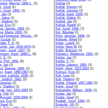
ntová, Maryna, 1905-1..
(1)
Košnar
(1)
š, Jozef
(1)
Košťál, Antonín
(1)
o, Jozef, 1942-
(1)
Košťál, Jaroslav
(1)
, Ján
(1)
Košťál, Karel, 1928-
(1)
 Július
(1)
Košťál, Otakar
(1)
, Vladimír
(1)
Koštial, Ján
(1)
vá, Eva
(1)
Koštial, Rudolf
(1)
vá, Jarmila, 1968-
(1)
Kot, Jozef, 1936-
(7)
vá, Marta, 1926-
(1)
Kot, Wiesław
(1)
vá-Fügnerová, Mirosla..
(3)
Koťa, Jaroslav, 1948-
(1)
, Gustav
(1)
Kotásek, Alfred
(1)
nder, F. D.
(1)
Kotek, Ludvik
(1)
učník, Jan, 1919-1974
(1)
Kothe, Hans W.
(1)
nský, Josef, 1937-
(1)
Kotlík, Bohumír
(1)
ermann, Karel, 1848-1..
(6)
Kotowicz, Waldemar, 1925-
(2)
t, Š.
(1)
Kotrba, Jan
(7)
a, Petr, 1950-
(5)
Kotrba, V.
(1)
a, Ján
(1)
Kotrha, Ľubomír, 1950-
(1)
ká, Dagmar, 1944-
(1)
Kotrlý, Alois, 1913-2003
(1)
ký, Karel, 1890-1967
(1)
Kotrová, Kora
(2)
nová, Ludmila, 1936-
(1)
Kott, Leon
(1)
 Jindřich, 1942-
(3)
Kott, Vladimír
(2)
 Jaroslav
(1)
Kottek, Eduard, 1907-1982
(2)
k, Vladimír
(1)
Kotyk, Josef
(1)
nek, Igor, 1931-1993
(2)
Kotzwinkle, William, 1938-
(1)
a, Petr
(1)
Kouba, Jan
(1)
 Ryszard, 1928-2004
(1)
Kouba, Josef
(1)
vá, Eva
(1)
Koubek, Josef, 1940-
(1)
 Karel
(1)
Koukolík, Jiří
(1)