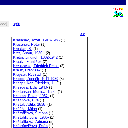
,
späť
>>
Kresánek, Jozef, 1913-1986
(1)
Kresánek, Peter
(1)
Kresťan, S.
(1)
Kret, Anton, 1930 -
(2)
Kretší, Jindřich, 1882-1942
(1)
Kreutz, František
(2)
Kreutzwald, Friedrich Rein..
(2)
Kreuz, František
(1)
Kreyser, Ryszadr
(1)
Kriebel, Zdeněk, 1911-1989
(5)
Krieger, Karl-Friedrich, 1..
(1)
Kriseová, Eda, 1940-
(1)
Kristensen, Monica, 1950-
(1)
Kristián, Pavel, 1952-
(1)
Kristinová, Eva
(1)
Kristóf, Attila, 1938-
(1)
Kriššák, Milan
(1)
Krištofičová, Simona
(1)
Krištofík, Juraj, 1985-
(2)
Krištofíková, Adriana
(5)
Krištofovičová, Daša
(1)