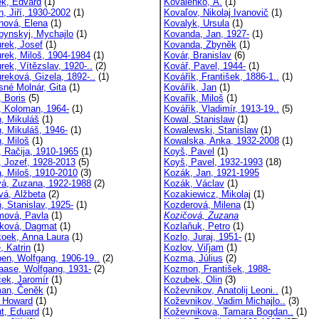
k, Edvard
(1)
Kovalenko, A.
(1)
, Jiří, 1930-2002
(1)
Kovaľov, Nikolaj Ivanovič
(1)
nová, Elena
(1)
Kovalyk, Ursula
(1)
bynskyj, Mychajlo
(1)
Kovanda, Jan, 1927-
(1)
rek, Josef
(1)
Kovanda, Zbyněk
(1)
rek, Miloš, 1904-1984
(1)
Kovár, Branislav
(6)
rek, Vítězslav, 1920-..
(2)
Kovář, Pavel, 1944-
(1)
reková, Gizela, 1892-..
(1)
Kovářík, František, 1886-1..
(1)
sné Molnár, Gita
(1)
Kovářík, Jan
(1)
, Boris
(5)
Kovařík, Miloš
(1)
, Koloman, 1964-
(1)
Kovářík, Vladimír, 1913-19..
(5)
, Mikuláš
(1)
Kowal, Stanislaw
(1)
, Mikuláš, 1946-
(1)
Kowalewski, Stanislaw
(1)
, Miloš
(1)
Kowalska, Anka, 1932-2008
(1)
, Račija, 1910-1965
(1)
Koyš, Pavel
(1)
, Jozef, 1928-2013
(5)
Koyš, Pavel, 1932-1993
(18)
, Miloš, 1910-2010
(3)
Kozák, Jan, 1921-1995
á, Zuzana, 1922-1988
(2)
Kozák, Václav
(1)
vá, Alžbeta
(2)
Kozakiewicz, Mikolaj
(1)
, Stanislav, 1925-
(1)
Kozderová, Milena
(1)
ová, Pavla
(1)
Kozičová, Zuzana
ková, Dagmat
(1)
Kozlaňuk, Petro
(1)
oek, Anna Laura
(1)
Kozlo, Juraj, 1951-
(1)
, Katrin
(1)
Kozlov, Viľjam
(1)
en, Wolfgang, 1906-19..
(2)
Kozma, Július
(2)
aase, Wolfgang, 1931-
(2)
Kozmon, František, 1988-
ček, Jaromír
(1)
Kozubek, Olin
(3)
an, Čeněk
(1)
Koževnikov, Anatolij Leoni..
(1)
 Howard
(1)
Koževnikov, Vadim Michajlo..
(3)
t, Eduard
(1)
Koževnikova, Tamara Bogdan..
(1)