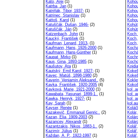
Kato, Arei
(1)
Kohout
Katrba, Jan
(1)
Kohou
Katriňák, Tibor, 1937-
(1)
Kohou
Katrinec, Stanislav
(1)
Kohou
Kattoš, Karol
(1)
Kohou
Katuščák, Dušan, 1946-
(2)
Kohút
Katuščák, Ján
(2)
Kohút
Katzenbach, John
(1)
Koch 
Kaucký, František
(1)
Koch,
Kaufman, Lenard, 1913-
(1)
Koch,
Kaufmann, Hans, 1926-2000
(1)
Kocha
Kaufmann, Hans-Günther
(1)
Kochá
Kaupat, Mirko
(1)
Kochm
Kaus, Gina, 1893-1985
(1)
Kocho
Kaušutov, Ata
(1)
Kojdi
Kautský, Emil Karol, 1927-
(1)
Kokeš,
Kavec, Matúš, 1898-1980
(2)
Kokeš
Kaverin, Veniamin Aleksand..
(5)
Kokle
Kavka, František, 1920-2005
(4)
Kokoš
Kavková, Marie, 1921-2000
(1)
kol .a
Kawabata, Yasunari, 1899-1..
(1)
kol. a
Kawka, Henryk, 1927-
(1)
kol. a
Kay, Sarah
(1)
kol.au
Kayser, Renée
(1)
Koláč
Kazakevič, Emmanuil Genric..
(2)
Kolár,
Kazan, Elia, 1909-2003
(2)
Kolár
Kazancev, Alexandr
(1)
Kolár
Kazantzakis, Nikos, 1883-1..
(2)
Kolář,
Kazimír, Július
(1)
Kolář,
Každan, A. P., 1922-1997
(1)
Kolář