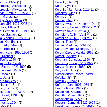
Morio, 1927-
(1)
Korecký, Ján
(2)
orodskij, Aleksandr..
(1)
Koreň, Cyril
(1)
orodskij, Aleksandr..
(1)
Korenko, Ján Juraj, 1915-1..
(3)
ović, Branko, 1935-20..
(1)
Koriakov, Oleg
(1)
n, Michael
(1)
Korim, J.
(1)
dge, Mary, 1949-
(3)
Korinec, Jurij
(1)
uch, Jiří, 1927-2005
(1)
Korkozowicz, Kazimierz, 19..
(1)
nská, Mária
(1)
Körmendi, Ferenc, 1900-1972
(1)
o, Herman, 1913-1996
(2)
Kormivešová, Ľudmila
(1)
vá, Gabriela
(1)
Kornbluth, C. M. (Cyril M...
(1)
ca, Zdeněk, 1938-2014
(1)
Kornbluth, C. M. (Cyril M...
(1)
vá, Kateřina
(1)
Körner, Theo
(1)
, Dirk, 1969-
(1)
Körner, Vladimír, 1939-
(9)
en, Robert
(1)
Korol’kov, Jurij Michajlov..
(1)
lek, Karel, 1893-1984
(1)
Koromházová, Vanda, 1965-
(1)
r, Michael
(1)
Korsak, Andrzej
(1)
Teofil, 1940-
(1)
Kortman, Bohuslav, 1950-
(1)
n, Julie, 1964-
(5)
Kortooms, Toon, 1916-1999
(1)
, Zlatko, 1922-1990
(5)
Koryta, Michael, 1982-
(2)
, Lubomír, 1961-
(1)
Korytová, Mirra
(1)
, Ronald
(1)
Korzeniowski, Józef Teodor..
o, Juraj
(1)
Kořalka, Jiří
(1)
o, Stanislav
(1)
Kořalník, Arnold
(1)
itzer, J. E.
(1)
Kořínek, Jan, 1904-1984
(1)
van, 1954-
(1)
Kos, Bohumil, 1923-
(1)
ek, Josip, 1923-2014
(2)
Kosánová, Katarína
(1)
, Josef, 1931-
(3)
Kosatík, Pavel, 1962-
(2)
 Erik
(2)
Koscelanská, Silvia
(2)
 Ivana, 1984-
(2)
Kosiarz, Edmund, 1929-1994
(1)
 Mila
(1)
Kosidowski, Zenon, 1898-19..
(5)