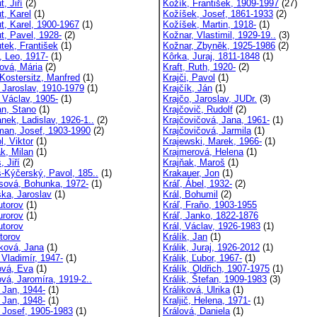
, Jiří
(2)
Kožík, František, 1909-1997
(27)
t, Karel
(1)
Kožíšek, Josef, 1861-1933
(2)
t, Karel, 1900-1967
(1)
Kožíšek, Martin, 1918-
(1)
t, Pavel, 1928-
(2)
Kožnar, Vlastimil, 1929-19..
(3)
tek, František
(1)
Kožnar, Zbyněk, 1925-1986
(2)
, Leo, 1917-
(1)
Kôrka, Juraj, 1811-1848
(1)
ová, Mária
(2)
Kraft, Ruth, 1920-
(2)
Kostersitz, Manfred
(1)
Krajči, Pavol
(1)
 Jaroslav, 1910-1979
(1)
Krajčík, Ján
(1)
 Václav, 1905-
(1)
Krajčo, Jaroslav, JUDr.
(3)
n, Stano
(1)
Krajčovič, Rudolf
(2)
nek, Ladislav, 1926-1..
(2)
Krajčovičová, Jana, 1961-
(1)
an, Josef, 1903-1990
(2)
Krajčovičová, Jarmila
(1)
l, Viktor
(1)
Krajewski, Marek, 1966-
(1)
ak, Milan
(1)
Krajmerová, Helena
(1)
 Jiří
(2)
Krajňak, Maroš
(1)
-Kýčerský, Pavol, 185..
(1)
Krakauer, Jon
(1)
sová, Bohunka, 1972-
(1)
Kráľ, Ábel, 1932-
(2)
ka, Jaroslav
(1)
Král, Bohumil
(2)
utorov
(1)
Kráľ, Fraňo, 1903-1955
urorov
(1)
Kráľ, Janko, 1822-1876
utorov
Král, Václav, 1926-1983
(1)
torov
Králík, Jan
(1)
ková, Jana
(1)
Králik, Juraj, 1926-2012
(1)
 Vladimír, 1947-
(1)
Králik, Ľubor, 1967-
(1)
ová, Eva
(1)
Králík, Oldřich, 1907-1975
(1)
ová, Jaromíra, 1919-2..
Králik, Štefan, 1909-1983
(3)
 Jan, 1944-
(1)
Králiková, Ulrika
(1)
 Jan, 1948-
(1)
Kraljič, Helena, 1971-
(1)
, Josef, 1905-1983
(1)
Králová, Daniela
(1)