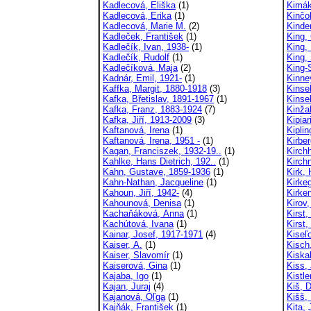
Kadlecová, Eliška
(1)
Kimák
Kadlecová, Erika
(1)
Kinčo
Kadlecová, Marie M.
(2)
Kinder
Kadleček, František
(1)
King, 
Kadlečík, Ivan, 1938-
(1)
King,
Kadlečík, Rudolf
(1)
King,
Kadlečíková, Maja
(2)
King-
Kadnár, Emil, 1921-
(1)
Kinney
Kaffka, Margit, 1880-1918
(3)
Kinsel
Kafka, Břetislav, 1891-1967
(1)
Kinse
Kafka, Franz, 1883-1924
(7)
Kinžal
Kafka, Jiří, 1913-2009
(3)
Kipiar
Kaftanová, Irena
(1)
Kipli
Kaftanová, Irena, 1951 -
(1)
Kirber
Kagan, Franciszek, 1932-19..
(1)
Kirch
Kahlke, Hans Dietrich, 192..
(1)
Kirchn
Kahn, Gustave, 1859-1936
(1)
Kirk,
Kahn-Nathan, Jacqueline
(1)
Kirke
Kahoun, Jiří, 1942-
(4)
Kirken
Kahounová, Denisa
(1)
Kirov,
Kachaňáková, Anna
(1)
Kirst
Kachútová, Ivana
(1)
Kirst,
Kainar, Josef, 1917-1971
(4)
Kiseľo
Kaiser, A.
(1)
Kisch
Kaiser, Slavomír
(1)
Kiskal
Kaiserová, Gina
(1)
Kiss,
Kajaba, Igo
(1)
Kistl
Kajan, Juraj
(4)
Kiš, 
Kajanová, Oľga
(1)
Kišš, 
Kajňák, František
(1)
Kita, 