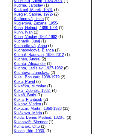
Kudrlička, Vilém, 1923-2007
(1)
Kudrna, Jaroslav
(1)
Kudzbel, Marek, 1973-
(1)
Kuegler, Sabine, 1972-
(2)
Kuffnerová, Trish
(1)
Kuglerová, Zuzana, 1955-
Kuhn, Helmut, 1899-1991
(1)
Kuhn, Ivan
(1)
Kuhn, Václav, 1894-1982
(1)
Kucharík, Juraj
(1)
Kucharíková, Anna
(1)
Kucharovicová, Blanca
(1)
Kuchař, Radovan, 1928-2012
(1)
Kuchen, Andrej
(2)
Kuchta, Alexander
(1)
Kuchta, Ladislav, 1927-1982
(6)
Kuchtová, Jaroslava
(2)
Kujal, Bohumír, 1908-1979
(2)
Kuka, Pavol
(2)
Kukačka, Miroslav
(1)
Kukal, Zdeněk, 1932-
(4)
Kukaň, Boris
(1)
Kukla, František
(2)
Kuksov, Vladen
(1)
Kukučín, Martin, 1860-1928
(33)
Kuláková, Mária
(1)
Kulda, Beneš Method, 1820-..
(3)
Kulenovič, Skender
(1)
Kulhánek, Otto
(1)
Kulich, Ján, 1930-
(1)