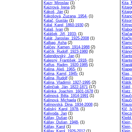
Kajzr, Miroslav
(1)
Kita, 
Kajzrová, Irena
(2)
Kitajg
Kákoš, Ján
(1)
Kitajg
Kákošová, Zuzana, 1954-
(1)
Kitan
Kalač, Gustáv
(1)
Kitso
Kálal, Karel, 1860-1930
(2)
Kittre
Kalaš, Ivan
(3)
Klabo
Kalášek, Jiří, 1933-
(1)
Klača
Kalát, Jaroslav, 1925-2008
(1)
Klačk
Kalbag, Asha
(2)
Klamo
Kalčev, Kamen, 1914-1988
(2)
Klani
Kalčík, Rudolf, 1923-1980
(5)
Kláno
Kalendovský, Jan
(1)
Klante
Kalesný, František, 1918-
(1)
Klant
Kalfus, Radim, 1920-1985
(1)
Klapá
Kalina, Aleš, 1965-
(1)
Klape
Kalina, Kamil, 1945-
(1)
Klas, 
Kalina, Rudolf
(1)
Klasse
Kalina, Vladimír, 1927-1995
(2)
Klátik
Kalinčiak, Ján, 1822-1871
(17)
Klátil
Kalinka, Joachim, 1601-1678
(1)
Klatz
Kalinová, Běla, 1914-1991
(1)
Klauč
Kalinová, Michaela
(1)
Klauč
Kalinovská, Dina, 1934-2008
(1)
Klausn
Kaliský, Karol, 1978-
(1)
Klč, I
Kalivoda, Jan
(1)
Klecz
Kállay, Dušan
(1)
Kleibl
Kállay, Dušan, 1948-
(1)
Klein,
Kállay, Karol
(1)
Klein,
Kállay, Karol, 1926-2012
(1)
Klein,