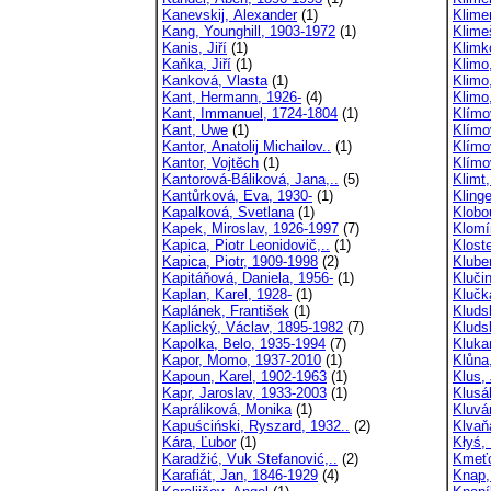
Kanevskij, Alexander
(1)
Klime
Kang, Younghill, 1903-1972
(1)
Klime
Kanis, Jiří
(1)
Klimk
Kaňka, Jiří
(1)
Klimo
Kanková, Vlasta
(1)
Klimo,
Kant, Hermann, 1926-
(4)
Klimo
Kant, Immanuel, 1724-1804
(1)
Klímo
Kant, Uwe
(1)
Klímo
Kantor, Anatolij Michailov..
(1)
Klímo
Kantor, Vojtěch
(1)
Klímo
Kantorová-Báliková, Jana,..
(5)
Klimt
Kantůrková, Eva, 1930-
(1)
Klinge
Kapalková, Svetlana
(1)
Klobo
Kapek, Miroslav, 1926-1997
(7)
Klomí
Kapica, Piotr Leonidovič,..
(1)
Klost
Kapica, Piotr, 1909-1998
(2)
Kluber
Kapitáňová, Daniela, 1956-
(1)
Klučin
Kaplan, Karel, 1928-
(1)
Klučk
Kaplánek, František
(1)
Kluds
Kaplický, Václav, 1895-1982
(7)
Kluds
Kapolka, Belo, 1935-1994
(7)
Kluka
Kapor, Momo, 1937-2010
(1)
Klůna,
Kapoun, Karel, 1902-1963
(1)
Klus,
Kapr, Jaroslav, 1933-2003
(1)
Klusá
Kapráliková, Monika
(1)
Kluvá
Kapuściński, Ryszard, 1932..
(2)
Klvaň
Kára, Ľubor
(1)
Kłyś,
Karadžić, Vuk Stefanović,..
(2)
Kmeťo
Karafiát, Jan, 1846-1929
(4)
Knap,