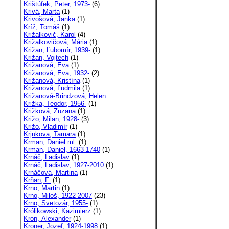
Krištúfek, Peter, 1973-
(6)
Krivá, Marta
(1)
Krivošová, Janka
(1)
Kríž, Tomáš
(1)
Križalkovič, Karol
(4)
Križalkovičová, Mária
(1)
Križan, Ľubomír, 1939-
(1)
Križan, Vojtech
(1)
Križanová, Eva
(1)
Križanová, Eva, 1932-
(2)
Križanová, Kristína
(1)
Križanová, Ľudmila
(1)
Križanová-Brindzová, Helen..
Križka, Teodor, 1956-
(1)
Križková, Zuzana
(1)
Križo, Milan, 1928-
(3)
Križo, Vladimír
(1)
Krjukova, Tamara
(1)
Krman, Daniel ml.
(1)
Krman, Daniel, 1663-1740
(1)
Krnáč, Ladislav
(1)
Krnáč, Ladislav, 1927-2010
(1)
Krnáčová, Martina
(1)
Krňan, F.
(1)
Krno, Martin
(1)
Krno, Miloš, 1922-2007
(23)
Krno, Svetozár, 1955-
(1)
Królikowski, Kazimierz
(1)
Kron, Alexander
(1)
Kroner, Jozef, 1924-1998
(1)