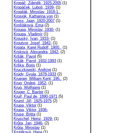
Kropáč, Zdeněk, 1925-2005
(1)
Kropáček, Luboš, 1939-
(1)
Kropilák, Miroslav, 1918-1..
Krosigk, Katharina von
(1)
Kross, Jaan, 1920-2007
(1)
Krošláková, Ema
(2)
Kroupa, Miroslav, 1930-
(1)
Kroupa, Vladimír
(1)
Krouský, Ivan, 1933-
(1)
Kroutvor, Josef, 1942-
(1)
Krpata, Karel Rudolf, 1900..
(1)
Krsková, Alexandra, 1942-
(2)
Kršák, Pavol
(5)
Kršák, Pavol, 1932-1993
(1)
Krška, Boris
(1)
Kruczkowski, Andrzej
(1)
Krúdy, Gyula, 1878-1933
(2)
Krueger, William Kent, 195..
(2)
Krug, Ondrej, 1952-
(1)
Krug, Wolfgang
(1)
Kruger, C. Baxter
(1)
Kruif, Paul de, 1890-1971
(5)
Kruml, Jiří, 1925-1975
(2)
Krupa, Viktor
(1)
Krupa, Viktor, 1936-
Kruse, Britta
(1)
Kruschel, Heinz, 1929-
(1)
Krůta, Jan, 1946-
(2)
Krůta, Miroslav
(1)
Krutilková, Hana
(1)