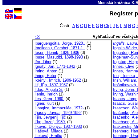
Mestská knižnica K.R
Register p
Časti :
A
B
C
D
E
F
G
H
Ch
I
J
K
L
M
N
O
<<
Vyhľadávať vo všetkýc
Ibargüengoitia, Jorge, 1928..
(1)
Ingalls, Laur
Ibraileanu, Garabet, 1871-1..
(1)
Ingalls-Wilder
Ibsen, Henrik, 1828-1906
(3)
Ingarden, Ro
Ibuse, Masudži, 1898-1993
(1)
Ingelman-Sun
Ičo, Tibor
(1)
Ingstad, Helg
Ignaty, Ján, 1771-1842
(1)
Innes, Clive
(
Ihring, Anton
(1)
Innes, Hammo
Ihring, Peter
(1)
Inui, Tomiko,
Ikrényi, Imrich, 1909-1962
(1)
Irish, William
Il'f, Il'ja, 1897-1937
(2)
Irošnikovová, 
Ildos, Angela S.
(1)
Irving, John, 
Ilenin, Imrich
(1)
Irving, Washi
Iles, Greg, 1960-
(4)
Isaacs, Jorge
Ilgner, Kurt
(1)
Isaacs, Susan
Ilibagiza, Immaculée, 1972-
(1)
Isaacson, Wal
Iľjasov, Javdat, 1929-1982
(1)
Isačenko, Ale
Iľjin, Jevgenij Iľjič
(2)
Isačenko, Ale
Iľko, Jozef, 1939-
(2)
Isachsen, A. 
Ilkovič, Dionýz, 1907-1980
(2)
Isakovskij, Mic
Illášová, Milada
(1)
Isenberg, Han
Illeková, Emília
(1)
Isenberg, Urs