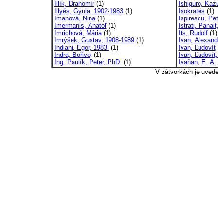
Illík, Drahomír
(1)
Ishiguro, Kaz
Illyés, Gyula, 1902-1983
(1)
Isokratés
(1)
Imanová, Nina
(1)
Ispirescu, Pet
Imermanis, Anatoľ
(1)
Istrati, Panai
Imrichová, Mária
(1)
Its, Rudolf
(1)
Imrýšek, Gustav, 1908-1989
(1)
Ivan, Alexand
Indiani, Egor, 1983-
(1)
Ivan, Ľudovít
Indra, Bořivoj
(1)
Ivan, Ľudovít
Ing. Paulík, Peter, PhD.
(1)
Ivaňan, E. A.
V zátvorkách je uved