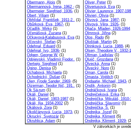
Obermann, Alois
(3)
Oliver, Peter
(1)
Obermannová, Irena, 1962 -
(3)
Oliveriusová, Eva
(1)
Obermeier, Siegfried, 1936-
(1)
Olivier, Laurence, 1907-19
Obert, Viliam
(1)
Olivieri, Olivia
(1)
Obhlídal, František, 1911-2..
(1)
Olivová, Jana, 1987-
(1)
Obůrková, Eva, 1967-
(1)
Olivová, Věra, 1926-
(1)
Očadlík, Mirko
(1)
Oljača, Mladen, 1926-1994
Očenášová, Zuzana
(1)
Olmrová, Jiřina
(2)
Očkayová-Kalabusová, Eva
(1)
Olos, Rado
(5)
Očovský, Štefan
(2)
Ološtiak, Martin
(2)
Odehnal, Eduard
(1)
Olrinková, Lucia, 1988-
(4)
Odehnal, Ivo, 1936-
(1)
Olsen, Theodore V., 1932-1
Odgen, George W.
(1)
Oltman, Ladislav
(1)
Odojevskij, Vladimír Fjodor..
(1)
Olujič, Grozdana
(1)
Oertwig, Siegfried
(1)
Ölvecká, Anna
(1)
Ogino, Denisa
(2)
Ölvecký, Noro
(1)
Ochabová, Michaela
(1)
Oman, Carola
(1)
Ochodnický, Dušan
(1)
Omasta, Vojtěch
(1)
Oien, Frode Sander, 1969-
(5)
Ondaatje, Michael, 1943-
(1
Ojzerman, Teodor Iljič, 191..
(1)
Ondík, Antonín
(1)
Ok Sä-rum
(1)
Ondráčková, Ivana
(2)
Okáli, Daniel
(2)
Ondrejčeková, Erika
(1)
Okáli, Daniel, 1903-1987
(1)
Ondrejička, Mikuláš, 1910-1
Okáli, Ilja, 1934-2002
(2)
Ondrejička, Slavomír
(1)
Okáliová, Zora
(1)
Ondrejička, Š.
(1)
Okoličányová, Lucia, 1973-
(1)
Ondrejka, Jozef
(1)
Okrucký, Svetozár
(1)
Ondrejka, Kliment
(5)
Okruhlica, Adam
(1)
Ondrejka, Kliment, 1929-
(2
V zátvorkách je uved