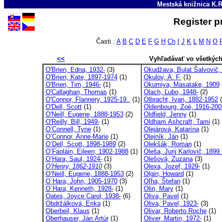
Mestská knižnica K.R
Register p
Časti :
A
B
C
D
E
F
G
H
Ch
I
J
K
L
M
N
O
<<
Vyhľadávať vo všetkýc
O'Brien, Edna, 1932-
(3)
Okudžava, Bulat Šalvovič, 
O'Brien, Kate, 1897-1974
(1)
Okulov, A. F.
(1)
O'Brien, Tim, 1946-
(1)
Okumiya, Masatake, 1909
O'Callaghan, Thomas
(1)
Olach, Ľubo, 1948-
(2)
O'Connor, Flannery, 1925-19..
(1)
Olbracht, Ivan, 1882-1952
(
O'Dell, Scott
(1)
Oldenbourg, Zoé, 1916-200
O'Neill, Eugene, 1888-1953
(2)
Oldfield, Jenny
(1)
O'Reilly, Bill, 1949-
(1)
Oldham Ashcraft, Tami
(1)
O’Connell, Tyne
(1)
Olejárová, Katarína
(1)
O’Connor, Anne-Marie
(1)
Olejník, Ján
(1)
O’Dell, Scott, 1898-1989
(2)
Olekšák, Roman
(1)
O’Faoláin, Eileen, 1902-1988
(1)
Oleša, Jurij Karlovič, 1899.
O’Hara, Saul, 1924-
(1)
Olešová, Zuzana
(3)
O’Henry, 1862-1910
(3)
Olexa, Jozef, 1929-
(1)
O’Neill, Eugene, 1888-1953
(2)
Olgin, Howard
(1)
O´Hara, John, 1905-1970
(3)
Oľha, Štefan
(1)
O´Hara, Kenneth, 1928-
(1)
Olin, Mary
(1)
Oates, Joyce Carol, 1938-
(6)
Oliva, Pavel
(1)
Obdržálková, Erika
(1)
Oliva, Pavel, 1923-
(3)
Oberbeil, Klaus
(1)
Olivar, Roberto Roche
(1)
Oberhauser, Ján Artúr
(1)
Oliver, Martin, 1972-
(1)