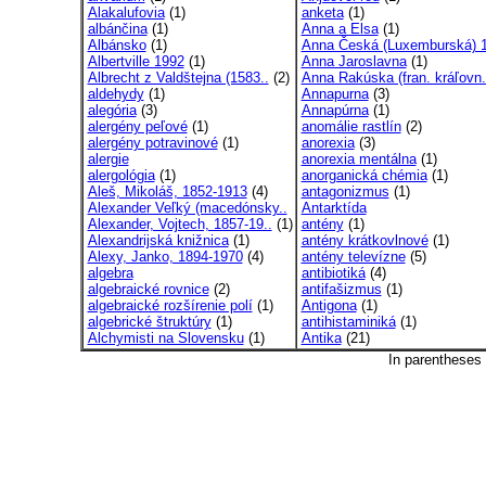
Alakalufovia
(1)
anketa
(1)
albánčina
(1)
Anna a Elsa
(1)
Albánsko
(1)
Anna Česká (Luxemburská) 1
Albertville 1992
(1)
Anna Jaroslavna
(1)
Albrecht z Valdštejna (1583..
(2)
Anna Rakúska (fran. kráľovn.
aldehydy
(1)
Annapurna
(3)
alegória
(3)
Annapúrna
(1)
alergény peľové
(1)
anomálie rastlín
(2)
alergény potravinové
(1)
anorexia
(3)
alergie
anorexia mentálna
(1)
alergológia
(1)
anorganická chémia
(1)
Aleš, Mikoláš, 1852-1913
(4)
antagonizmus
(1)
Alexander Veľký (macedónsky..
Antarktída
Alexander, Vojtech, 1857-19..
(1)
antény
(1)
Alexandrijská knižnica
(1)
antény krátkovlnové
(1)
Alexy, Janko, 1894-1970
(4)
antény televízne
(5)
algebra
antibiotiká
(4)
algebraické rovnice
(2)
antifašizmus
(1)
algebraické rozšírenie polí
(1)
Antigona
(1)
algebrické štruktúry
(1)
antihistaminiká
(1)
Alchymisti na Slovensku
(1)
Antika
(21)
In parentheses