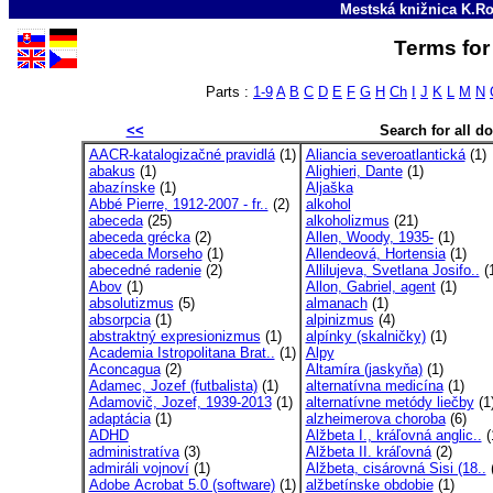
Mestská knižnica K.Ro
Terms for 
Parts :
1-9
A
B
C
D
E
F
G
H
Ch
I
J
K
L
M
N
<<
Search for all 
AACR-katalogizačné pravidlá
(1)
Aliancia severoatlantická
(1)
abakus
(1)
Alighieri, Dante
(1)
abazínske
(1)
Aljaška
Abbé Pierre, 1912-2007 - fr..
(2)
alkohol
abeceda
(25)
alkoholizmus
(21)
abeceda grécka
(2)
Allen, Woody, 1935-
(1)
abeceda Morseho
(1)
Allendeová, Hortensia
(1)
abecedné radenie
(2)
Allilujeva, Svetlana Josifo..
(
Abov
(1)
Allon, Gabriel, agent
(1)
absolutizmus
(5)
almanach
(1)
absorpcia
(1)
alpinizmus
(4)
abstraktný expresionizmus
(1)
alpínky (skalničky)
(1)
Academia Istropolitana Brat..
(1)
Alpy
Aconcagua
(2)
Altamíra (jaskyňa)
(1)
Adamec, Jozef (futbalista)
(1)
alternatívna medicína
(1)
Adamovič, Jozef, 1939-2013
(1)
alternatívne metódy liečby
(1
adaptácia
(1)
alzheimerova choroba
(6)
ADHD
Alžbeta I., kráľovná anglic..
(
administratíva
(3)
Alžbeta II. kráľovná
(2)
admiráli vojnoví
(1)
Alžbeta, cisárovná Sisi (18..
(
Adobe Acrobat 5.0 (software)
(1)
alžbetínske obdobie
(1)