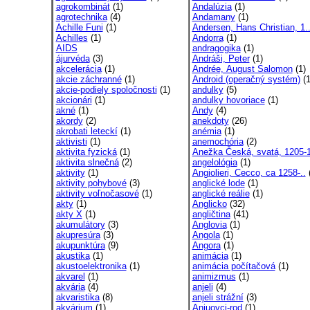
agrokombinát
(1)
Andalúzia
(1)
agrotechnika
(4)
Andamany
(1)
Achille Funi
(1)
Andersen, Hans Christian, 1.
Achilles
(1)
Andorra
(1)
AIDS
andragogika
(1)
ájurvéda
(3)
Andráši, Peter
(1)
akcelerácia
(1)
Andrée, August Salomon
(1)
akcie záchranné
(1)
Android (operačný systém)
(1
akcie-podiely spoločnosti
(1)
andulky
(5)
akcionári
(1)
andulky hovoriace
(1)
akné
(1)
Andy
(4)
akordy
(2)
anekdoty
(26)
akrobati leteckí
(1)
anémia
(1)
aktivisti
(1)
anemochória
(2)
aktivita fyzická
(1)
Anežka Česká, svatá, 1205-1
aktivita slnečná
(2)
angelológia
(1)
aktivity
(1)
Angiolieri, Cecco, ca 1258-..
(
aktivity pohybové
(3)
anglické lode
(1)
aktivity voľnočasové
(1)
anglické reálie
(1)
akty
(1)
Anglicko
(32)
akty X
(1)
angličtina
(41)
akumulátory
(3)
Anglovia
(1)
akupresúra
(3)
Angola
(1)
akupunktúra
(9)
Angora
(1)
akustika
(1)
animácia
(1)
akustoelektronika
(1)
animácia počítačová
(1)
akvarel
(1)
animizmus
(1)
akvária
(4)
anjeli
(4)
akvaristika
(8)
anjeli strážní
(3)
akvárium
(1)
Anjuovci-rod
(1)