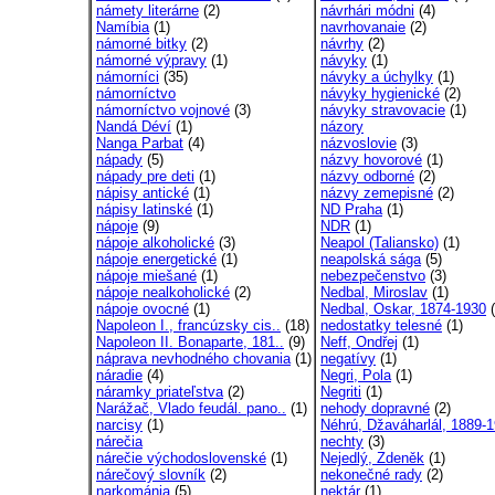
námety literárne
(2)
návrhári módni
(4)
Namíbia
(1)
navrhovanaie
(2)
námorné bitky
(2)
návrhy
(2)
námorné výpravy
(1)
návyky
(1)
námorníci
(35)
návyky a úchylky
(1)
námorníctvo
návyky hygienické
(2)
námorníctvo vojnové
(3)
návyky stravovacie
(1)
Nandá Déví
(1)
názory
Nanga Parbat
(4)
názvoslovie
(3)
nápady
(5)
názvy hovorové
(1)
nápady pre deti
(1)
názvy odborné
(2)
nápisy antické
(1)
názvy zemepisné
(2)
nápisy latinské
(1)
ND Praha
(1)
nápoje
(9)
NDR
(1)
nápoje alkoholické
(3)
Neapol (Taliansko)
(1)
nápoje energetické
(1)
neapolská sága
(5)
nápoje miešané
(1)
nebezpečenstvo
(3)
nápoje nealkoholické
(2)
Nedbal, Miroslav
(1)
nápoje ovocné
(1)
Nedbal, Oskar, 1874-1930
(
Napoleon I., francúzsky cis..
(18)
nedostatky telesné
(1)
Napoleon II. Bonaparte, 181..
(9)
Neff, Ondřej
(1)
náprava nevhodného chovania
(1)
negatívy
(1)
náradie
(4)
Negri, Pola
(1)
náramky priateľstva
(2)
Negriti
(1)
Narážač, Vlado feudál. pano..
(1)
nehody dopravné
(2)
narcisy
(1)
Néhrú, Džaváharlál, 1889-1
nárečia
nechty
(3)
nárečie východoslovenské
(1)
Nejedlý, Zdeněk
(1)
nárečový slovník
(2)
nekonečné rady
(2)
narkománia
(5)
nektár
(1)