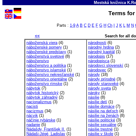
Mestská knižnica K.Ro
Terms for 
Parts :
1-9
A
B
C
D
E
F
G
H
Ch
I
J
K
L
M
N
<<
Search for all 
náboženská viera
(4)
národnosti
(6)
náboženské pomery
(1)
národný hrdina
(2)
náboženské predstavy
(1)
národný kapitál
(1)
náboženstvá svetové
(8)
národopis
(17)
náboženstvo
národopisca
(1)
náboženstvo a politika
(1)
národovci slovenskí
(1)
náboženstvo islamské
(1)
národovec
(2)
náboženstvo nekresťanské
(1)
národy
(18)
náboženstvo orientálne
(2)
národy prírodné
(3)
náboženstvo rímske
(1)
národy staroveké
(4)
nábytok
(7)
národy sveta
(2)
nábytok historický
(2)
nároky
(1)
nábytok záhradný
(2)
násilie
(8)
nacionalizmus
(3)
násilie detí
(1)
nacisti
násilie domáce
(7)
nacizmus
(34)
násilie na deťoch
(4)
nácvik
(1)
násilie na ženách
(8)
náčinie rybárske
(1)
násilie politické
(3)
nadanie
(5)
násilie sexuálne
(2)
Nádašdy, František II.
(1)
násilie trestné
(1)
Nádaši-Jégé, Ladislav
(1)
násilie v škole
(1)