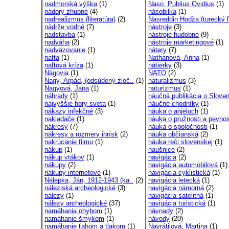
nadmorská výška
(1)
Naso, Publius Ovidius
(1)
nádory zhubné
(4)
násobilka
(1)
nadrealizmus (literatúra)
(2)
Nasreddin Hodža (turecký ľ
nádrže vodné
(7)
nástroje
(3)
nadstavba
(1)
nástroje hudobné
(9)
nadváha
(2)
nástroje marketingové
(1)
nadväzovanie
(1)
nátery
(7)
nafta
(1)
Nathanová, Anna
(1)
naftová kríza
(1)
nátierky
(3)
Nágovia
(1)
NATO
(2)
Nagy, Arpád, (odsúdený zloč..
(1)
naturalizmus
(3)
Nagyová, Jana
(1)
naturizmus
(1)
náhrady
(1)
náučná publikácia o Sloven
najvyššie hory sveta
(1)
náučné chodníky
(1)
nákazy infekčné
(3)
náuka o anjeloch
(1)
nakladače
(1)
náuka o pružnosti a pevnos
nákresy
(7)
náuka o spoločnosti
(1)
nákresy a rozmery ihrísk
(2)
náuka občianská
(2)
nakrúcanie filmu
(1)
náuka reči slovenskej
(1)
nákup
(1)
naušnice
(2)
nákup vtákov
(1)
navigácia
(2)
nákupy
(2)
navigácia automobilová
(1)
nákupy internetové
(1)
navigácia cyklistická
(1)
Nálepka, Ján, 1912-1943 (ka..
(2)
navigácia letecká
(1)
náleziská archeologické
(3)
navigácia námorná
(2)
nálezy
(1)
navigácia satelitná
(1)
nálezy archeologické
(37)
navigácia turistická
(1)
namáhania ohybom
(1)
návnady
(2)
namáhanie šmykom
(1)
návody
(20)
namáhanie ťahom a tlakom
(1)
Navrátilová, Martina
(1)