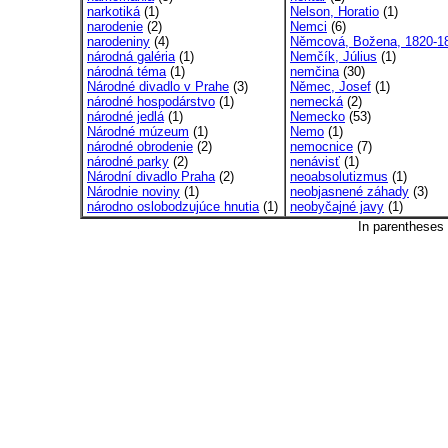
narkotiká
(1)
Nelson, Horatio
(1)
narodenie
(2)
Nemci
(6)
narodeniny
(4)
Němcová, Božena, 1820-1
národná galéria
(1)
Nemčík, Július
(1)
národná téma
(1)
nemčina
(30)
Národné divadlo v Prahe
(3)
Němec, Josef
(1)
národné hospodárstvo
(1)
nemecká
(2)
národné jedlá
(1)
Nemecko
(53)
Národné múzeum
(1)
Nemo
(1)
národné obrodenie
(2)
nemocnice
(7)
národné parky
(2)
nenávisť
(1)
Národní divadlo Praha
(2)
neoabsolutizmus
(1)
Národnie noviny
(1)
neobjasnené záhady
(3)
národno oslobodzujúce hnutia
(1)
neobyčajné javy
(1)
In parentheses