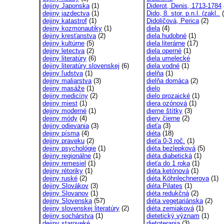
dejiny Japonska
(1)
Diderot, Denis, 1713-1784
dejiny jazdectva
(1)
Dido, 8. stor. p.n.l. (zakl..
(
dejiny katastrof
(1)
Didoličová, Perica
(2)
dejiny kozmonautiky
(1)
diela
(4)
dejiny kresťanstva
(2)
diela hudobné
(1)
dejiny kultúrne
(5)
diela literárne
(17)
dejiny letectva
(2)
diela operné
(1)
dejiny literatúry
(6)
diela umelecké
dejiny literatúry slovenskej
(6)
diela vodné
(1)
dejiny ľudstva
(1)
dielňa
(1)
dejiny maliarstva
(3)
dielňa domáca
(2)
dejiny masáže
(1)
dielo
dejiny medicíny
(2)
dielo prozaické
(1)
dejiny miest
(1)
diera ozónová
(1)
dejiny moderné
(1)
dierne štítky
(3)
dejiny módy
(4)
diery čierne
(2)
dejiny odievania
(3)
dieťa
(3)
dejiny písma
(4)
diéta
(18)
dejiny praveku
(2)
dieťa 0-3 roč.
(1)
dejiny psychológie
(1)
diéta bezlepková
(5)
dejiny regionálne
(1)
diéta diabetická
(1)
dejiny remesiel
(1)
dieťa do 1 roka
(1)
dejiny rétoriky
(1)
diéta ketónová
(1)
dejiny ruské
(2)
diéta Köhnlechnerova
(1)
dejiny Slovákov
(3)
diéta Pilates
(1)
dejiny Slovanov
(1)
diéta redukčná
(2)
dejiny Slovenska
(57)
diéta vegetariánska
(2)
dejiny slovenskej literatúry
(2)
diéta zemiaková
(1)
dejiny sochárstva
(1)
dietetický význam
(1)
dejiny staroveké
dietoterapia
(3)