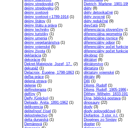
dejiny stredoveké
(7)
Dietrich, Marlene, 1901-19
dejiny stredoveku
(2)
diéty
(8)
dejiny svetové
diéty detoxikačné
(1)
dejiny svetové r.1789-1914
(1)
diéty ovocné
(1)
dejiny štátov
(1)
diéty redukčné
(9)
dejiny štátu a práva
(1)
dievčatá
(22)
dejiny techniky
(2)
diferenciácia slovenčiny
(1
dejiny turistiky
(1)
diferenciálna geometria
(1)
dejiny umenia
(7)
diferenciálne rovnice
(5)
dejiny vegetariánstva
(1)
diferenciálny odpor
(1)
dejiny vojenské
(5)
diferenciálny počet funkcie
dejiny života
(1)
diferenciálny počet funkcie
deklarácia
(2)
dikobraz
(1)
dekorácie
(5)
diktátori
(8)
Dekret-Matejovie, Jozef, 17..
(2)
diktátorstvo
(1)
dekupáž
(1)
diktatúra
(1)
Delacroix, Eugéne, 1798-1863
(1)
diktatúry vojenské
(2)
deľba práce
(1)
diktáty
(8)
delená strava
(1)
Dillí
(1)
delenie
(1)
Dilong, Rudolf
(1)
delfinoterapia
(1)
Dilong, Rudolf, 1905-1986
delfíny
(7)
Dilthey, Wilhelm, 1833-191
Delfy (Grécko)
(1)
Dína, biblická postava
(1)
Delgado, Anita, 1891-1962
(1)
dinosaury
(22)
delikvencia
(3)
diody
(3)
deliteľnosť čísel
(1)
diody polovodičové
(1)
delostrelectvo
(3)
Diofantos, 3 stor. n.l.
(1)
delta dunajská
(1)
Diogénes zo Sinópy
(2)
Demänová
(1)
diopter
(1)