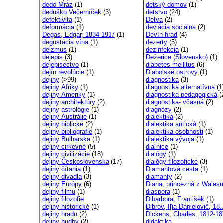
dedo Mráz
(1)
detský domov
(1)
deduško Večerníček
(3)
detstvo
(24)
defektivita
(1)
Detva
(2)
deformácia
(1)
deviácia sociálna
(2)
Degas, Edgar, 1834-1917
(1)
Devín hrad
(4)
degustácia vína
(1)
dezerty
(5)
deizmus
(1)
dezinfekcia
(1)
dejepis
(3)
Dežerice (Slovensko)
(1)
dejepisectvo
(1)
diabetes mellitus
(6)
dejín revolúcie
(1)
Diabolské ostrovy
(1)
dejiny
(>99)
diagnostika
(3)
dejiny Afriky
(1)
diagnostika alternatívna
(1
dejiny Ameriky
(1)
diagnostika pedagogická
(
dejiny architektúry
(2)
diagnostika- včasná
(2)
dejiny astrológie
(1)
diagnózy
(2)
dejiny Austrálie
(1)
dialektika
(2)
dejiny biblické
(2)
dialektika antická
(1)
dejiny bibliografie
(1)
dialektika osobnosti
(1)
dejiny Bulharska
(1)
dialektika vývoja
(1)
dejiny cirkevné
(5)
diaľnice
(1)
dejiny civilizácie
(18)
dialógy
(1)
dejiny Československa
(17)
dialógy filozofické
(3)
dejiny čítania
(1)
Diamantová cesta
(1)
dejiny divadla
(3)
diamanty
(2)
dejiny Európy
(6)
Diana, princezná z Walesu
dejiny filmu
(1)
diaspora
(1)
dejiny filozofie
Dibarbora, František
(1)
dejiny historické
(1)
Dibrov, Iľja Danielovič, 18.
dejiny hradu
(2)
Dickens, Charles, 1812-18
dejiny hudby
(2)
didaktika