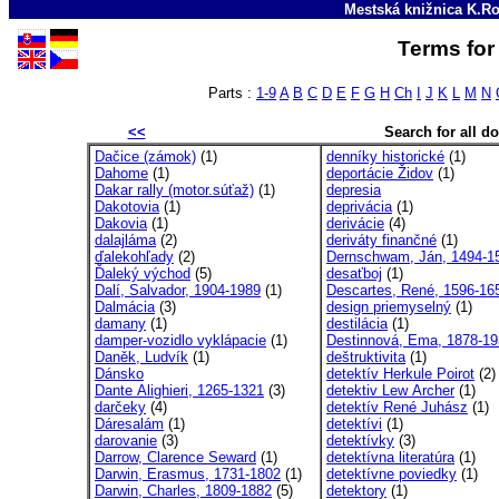
Mestská knižnica K.Ro
Terms for 
Parts :
1-9
A
B
C
D
E
F
G
H
Ch
I
J
K
L
M
N
<<
Search for all 
Dačice (zámok)
(1)
denníky historické
(1)
Dahome
(1)
deportácie Židov
(1)
Dakar rally (motor.súťaž)
(1)
depresia
Dakotovia
(1)
deprivácia
(1)
Dakovia
(1)
derivácie
(4)
dalajláma
(2)
deriváty finančné
(1)
ďalekohľady
(2)
Dernschwam, Ján, 1494-1
Ďaleký východ
(5)
desaťboj
(1)
Dalí, Salvador, 1904-1989
(1)
Descartes, René, 1596-16
Dalmácia
(3)
design priemyselný
(1)
damany
(1)
destilácia
(1)
damper-vozidlo vyklápacie
(1)
Destinnová, Ema, 1878-1
Daněk, Ludvík
(1)
deštruktivita
(1)
Dánsko
detektív Herkule Poirot
(2)
Dante Alighieri, 1265-1321
(3)
detektiv Lew Archer
(1)
darčeky
(4)
detektív René Juhász
(1)
Dáresalám
(1)
detektívi
(1)
darovanie
(3)
detektívky
(3)
Darrow, Clarence Seward
(1)
detektívna literatúra
(1)
Darwin, Erasmus, 1731-1802
(1)
detektívne poviedky
(1)
Darwin, Charles, 1809-1882
(5)
detektory
(1)