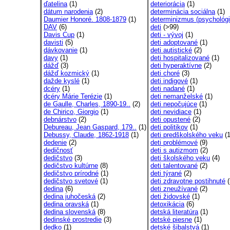
ďatelina
(1)
deteriorácia
(1)
dátum narodenia
(2)
determinácia sociálna
(1)
Daumier Honoré. 1808-1879
(1)
determinizmus (psychológi
DAV
(6)
deti
(>99)
Davis Cup
(1)
deti - vývoj
(1)
davisti
(5)
deti adoptované
(1)
dávkovanie
(1)
deti autistické
(2)
davy
(1)
deti hospitalizované
(1)
dážď
(3)
deti hyperaktívne
(2)
dážď kozmický
(1)
deti choré
(3)
dažde kyslé
(1)
deti indigové
(1)
dcéry
(1)
deti nadané
(1)
dcéry Márie Terézie
(1)
deti nemanželské
(1)
de Gaulle, Charles, 1890-19..
(2)
deti nepočujúce
(1)
de Chirico, Giorgio
(1)
deti nevidiace
(1)
debnárstvo
(2)
deti opustené
(2)
Debureau, Jean Gaspard, 179..
(1)
deti politikov
(1)
Debussy, Claude, 1862-1918
(1)
deti predškolského veku
(1
dedenie
(2)
deti problémové
(9)
dedičnosť
deti s autizmom
(2)
dedičstvo
(3)
deti školského veku
(4)
dedičstvo kultúrne
(8)
deti talentované
(2)
dedičstvo prírodné
(1)
deti týrané
(2)
dedičstvo svetové
(1)
deti zdravotne postihnuté
(
dedina
(6)
deti zneužívané
(2)
dedina juhočeská
(2)
deti židovské
(1)
dedina oravská
(1)
detoxikácia
(6)
dedina slovenská
(8)
detská literatúra
(1)
dedinské prostredie
(3)
detské piesne
(1)
dedko
(1)
detské šibalstvá
(1)