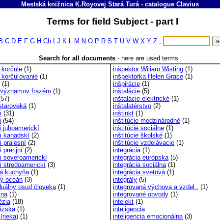
Mestská knižnica K.Royovej Stará Turá
-
catalogue
Clavius
Terms for field Subject - part I
B
C
D
E
F
G
H
Ch
I
J
K
L
M
N
O
P
R
S
T
U
V
W
X
Y
Z
,
Search for all documents
-
here are used terms :
e korčule
(1)
inšpektor Wiliam Wisting
(1)
e korčuľovanie
(1)
inšpektorka Helen Grace
(1)
(1)
inšpirácie
(1)
 významov frazém
(1)
inštalácie
(5)
57)
inštalácie elektrické
(1)
 staroveká
(1)
inštalatérstvo
(2)
i
(31)
inštinkt
(1)
i
(54)
inštitúcie medzinárodné
(1)
i juhoamerickí
inštitúcie sociálne
(1)
ni kanadskí
(2)
inštitúcie školské
(1)
i pralesní
(2)
inštitúcie vzdelávacie
(1)
i prérijní
(2)
integrácia
(1)
ni severoamerickí
integrácia európska
(5)
i stredoamerickí
(3)
integrácia sociálna
(1)
ká kuchyňa
(1)
integrácia svetová
(1)
ký oceán
(3)
integrály
(5)
iduálny osud človeka
(1)
integrovaná výchova a vzdel..
(1)
ína
(1)
integrované obvody
(1)
ézia
(18)
intelekt
(1)
ézska
(1)
inteligencia
(rieka)
(1)
inteligencia emocionálna
(3)