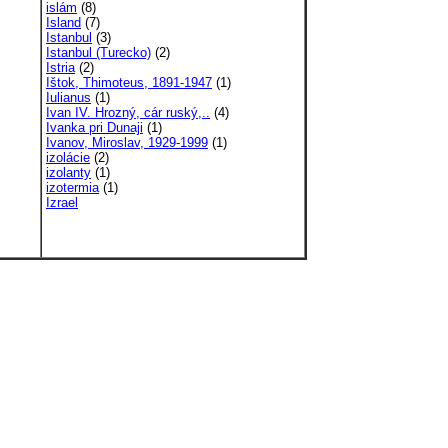
islám
(8)
Island
(7)
Istanbul
(3)
Istanbul (Turecko)
(2)
Istria
(2)
Ištok, Thimoteus, 1891-1947
(1)
Iulianus
(1)
Ivan IV. Hrozný, cár ruský,..
(4)
Ivanka pri Dunaji
(1)
Ivanov, Miroslav, 1929-1999
(1)
izolácie
(2)
izolanty
(1)
izotermia
(1)
Izrael