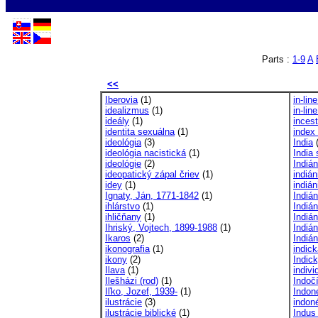
Parts :
1-9
A
<<
Iberovia
(1)
in-lin
idealizmus
(1)
in-lin
ideály
(1)
incest
identita sexuálna
(1)
index
ideológia
(3)
India
(
ideológia nacistická
(1)
India
ideológie
(2)
Indián
ideopatický zápal čriev
(1)
indián
idey
(1)
indián
Ignaty, Ján, 1771-1842
(1)
Indiá
ihlárstvo
(1)
Indián
ihličňany
(1)
Indián
Ihriský, Vojtech, 1899-1988
(1)
Indiá
Ikaros
(2)
Indián
ikonografia
(1)
indic
ikony
(2)
Indic
Ilava
(1)
indiv
Ilešházi (rod)
(1)
Indoč
Iľko, Jozef, 1939-
(1)
Indon
ilustrácie
(3)
indon
ilustrácie biblické
(1)
Indus 