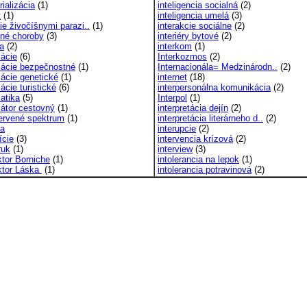
rializácia
(1)
inteligencia socialná
(2)
t
(1)
inteligencia umelá
(3)
ie živočíšnymi parazi..
(1)
interakcie sociálne
(2)
čné choroby
(3)
interiéry bytové
(2)
ia
(2)
interkom
(1)
mácie
(6)
Interkozmos
(2)
mácie bezpečnostné
(1)
Internacionála= Medzinárodn..
(2)
mácie genetické
(1)
internet
(18)
ácie turistické
(6)
interpersonálna komunikácia
(2)
atika
(5)
Interpol
(1)
mátor cestovný
(1)
interpretácia dejín
(2)
červené spektrum
(1)
interpretácia literárneho d..
(2)
ia
interupcie
(2)
ície
(3)
intervencia krízová
(2)
ruk
(1)
interview
(3)
ktor Borniche
(1)
intolerancia na lepok
(1)
ktor Láska
(1)
intolerancia potravinová
(2)