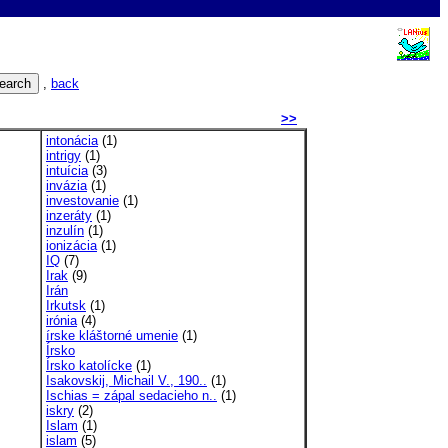
,
back
>>
intonácia
(1)
intrigy
(1)
intuícia
(3)
invázia
(1)
investovanie
(1)
inzeráty
(1)
inzulín
(1)
ionizácia
(1)
IQ
(7)
Irak
(9)
Irán
Irkutsk
(1)
irónia
(4)
írske kláštorné umenie
(1)
Írsko
Írsko katolícke
(1)
Isakovskij, Michail V., 190..
(1)
Ischias = zápal sedacieho n..
(1)
iskry
(2)
Islam
(1)
islam
(5)