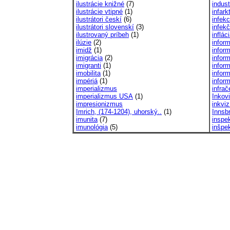
ilustrácie knižné
(7)
indust
ilustrácie vtipné
(1)
infark
ilustrátori českí
(6)
infekc
ilustrátori slovenskí
(3)
infek
ilustrovaný príbeh
(1)
inflác
ilúzie
(2)
infor
imidž
(1)
infor
imigrácia
(2)
infor
imigranti
(1)
inform
imobilita
(1)
inform
impériá
(1)
infor
imperializmus
infra
imperializmus USA
(1)
Inkov
impresionizmus
inkviz
Imrich, (174-1204), uhorský..
(1)
Innsb
imunita
(7)
inspe
imunológia
(5)
inšpe