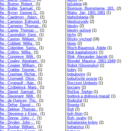
fie - Burton, Robert..
(1)
bižutéria
(4)
fie - Butler, Samuel..
(1)
Bjornson, Bjornstjerne, 183..
(2)
fie - Byron, George G..
(1)
Blaho, Ján, 1901-1981
(1)
fie - Caedmon - (básn..
(1)
blahoželania
(3)
afie - Campion, Edmund..
(1)
bleskozvody
(2)
afie - Campion, Thomas..
(1)
blesky
(2)
fie - Carew, Thomas -..
(1)
blesky guľové
(1)
fie - Cavendish, Geor..
(1)
blchy
(2)
fie - Caxton, William..
(1)
Blízky východ
(18)
fie - Cobbett, Willia..
(1)
blogy
(2)
fie - Coleridge, Samu..
(1)
Bloch-Bauerová, Adele
(1)
fie - Collins, Willia..
(1)
blok kapitalistický
(1)
fie - Congreve, Willi..
(1)
Blok, Alexander- básnik
(1)
afie - Cowley, Abraham..
(1)
Blondel, Maurice, 1861-1949
(1)
fie - Cowper, William..
(1)
Bobot (Slovensko)
(1)
fie - Crabbe, George..
(1)
bobry
(1)
fie - Crashaw, Richar..
(1)
bobuloviny
(1)
fie - Cromwell, Olive..
(1)
bobuľovité ovocie
(1)
fie - Cynewulf - (bás..
(1)
Boccioni Umberto
(1)
fie - Czóbelová, Marg..
(1)
bociany
(1)
fie - Daniel, Samuel..
(1)
Bočkaj, Štefan
(1)
fie - Davenant, Willi..
(1)
bodová a dráhová masáž
(1)
fie - de Quincey, Tho..
(1)
Bodružal
(1)
fie - Defoe, Daniel -..
(1)
Bogota
(1)
afie - Dekker, Thomas..
(1)
Boh
(2)
fie - Devereux z Esex..
(1)
boh Aton
(1)
fie - Donne, John - (..
(1)
Boh- úvahy
(1)
fie - Dryden, John -..
(1)
bohatierske byliny
(2)
fie - Dunbar, William..
(1)
bohatstvo
(1)