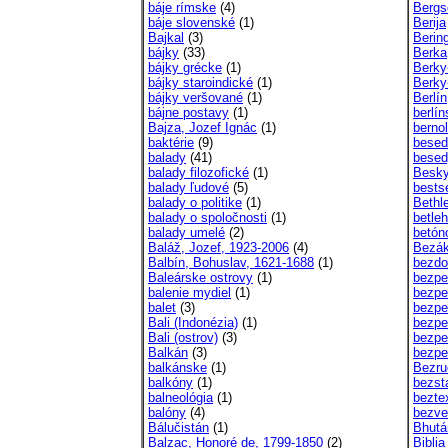
báje rímske
(4)
Bergs
báje slovenské
(1)
Berija
Bajkal
(3)
Bering
bájky
(33)
Berka
bájky grécke
(1)
Berky
bájky staroindické
(1)
Berky
bájky veršované
(1)
Berlín
bájne postavy
(1)
berlí
Bajza, Jozef Ignác
(1)
berno
baktérie
(9)
besedn
balady
(41)
besed
balady filozofické
(1)
Besk
balady ľudové
(5)
bestse
balady o politike
(1)
Bethle
balady o spoločnosti
(1)
betle
balady umelé
(2)
betón
Baláž, Jozef, 1923-2006
(4)
Bezák
Balbín, Bohuslav, 1621-1688
(1)
bezdo
Baleárske ostrovy
(1)
bezpe
balenie mydiel
(1)
bezpe
balet
(3)
bezpe
Bali (Indonézia)
(1)
bezpe
Bali (ostrov)
(3)
bezpe
Balkán
(3)
bezpe
balkánske
(1)
Bezru
balkóny
(1)
bezst
balneológia
(1)
bezte
balóny
(4)
bezve
Bálučistán
(1)
Bhutá
Balzac, Honoré de, 1799-1850
(2)
Biblia