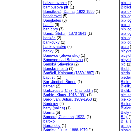
balzamovanie
(1)
biblic
bambusová plť
(1)
Bibli
Bancíková, Darina, 1922-1999
(1)
biblic
banderovci
(5)
biblio
Bangladéš
(3)
biblio
baníci
(9)
biblio
baníctvo
(7)
biblio
Banič, Štefan, 1870-1941
(1)
bibli
bankári
(2)
biblio
bankovky
(1)
biblio
bankovníctvo
(2)
bicie
(
banky
(2)
bicyk
Bánovce (Slovensko)
(1)
bicyk
Bánovce nad Bebravou
(1)
bicykl
Banská Štiavnica
(2)
bič
(1
Banské mestá
(1)
Biebl
Banšell, Koloman (1850-1887)
(1)
bieda
baptisti
(1)
biede
Bar, Jindřich Šimon
(1)
Biele
barbari
(2)
Bielik
Barbarossa, Chizr Chaireddin
(1)
Bieli
Barbie, Klaus, 1913-1991
(1)
bieli
Barč-Ivan, Július, 1909-1953
(1)
bielko
Bardejov
(2)
Bielor
barly (palice)
(1)
Bielo
Barma
(6)
Biely
Barnard, Christian, 1922-
(1)
Bígl
(
baroko
Bílá, 
Barrandov
(1)
bilin
Bártfay, Július, 1888-1979
(1)
bioak