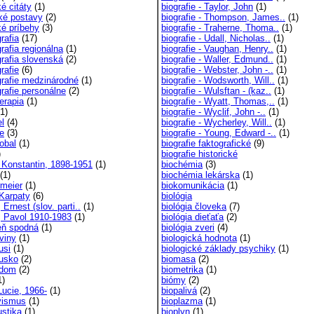
ké citáty
(1)
biografie - Taylor, John
(1)
cké postavy
(2)
biografie - Thompson, James..
(1)
ké príbehy
(3)
biografie - Traherne, Thoma..
(1)
grafia
(17)
biografie - Udall, Nicholas..
(1)
grafia regionálna
(1)
biografie - Vaughan, Henry..
(1)
grafia slovenská
(2)
biografie - Waller, Edmund..
(1)
grafie
(6)
biografie - Webster, John -..
(1)
ografie medzinárodné
(1)
biografie - Wodsworth, Will..
(1)
grafie personálne
(2)
biografie - Wulsftan - (kaz..
(1)
terapia
(1)
biografie - Wyatt, Thomas,..
(1)
1)
biografie - Wyclif, John -..
(1)
el
(4)
biografie - Wycherley, Will..
(1)
le
(3)
biografie - Young, Edward -..
(1)
obal
(1)
biografie faktografické
(9)
)
biografie historické
, Konstantin, 1898-1951
(1)
biochémia
(3)
(1)
biochémia lekárska
(1)
rmeier
(1)
biokomunikácia
(1)
 Karpaty
(6)
biológia
, Ernest (slov. parti..
(1)
biológia človeka
(7)
k, Pavol 1910-1983
(1)
biológia dieťaťa
(2)
zeň spodná
(1)
biológia zveri
(4)
viny
(1)
biologická hodnota
(1)
usi
(1)
biologické základy psychiky
(1)
rusko
(2)
biomasa
(2)
 dom
(2)
biometrika
(1)
1)
biómy
(2)
Lucie, 1966-
(1)
biopalivá
(2)
gvismus
(1)
bioplazma
(1)
ustika
(1)
bioplyn
(1)