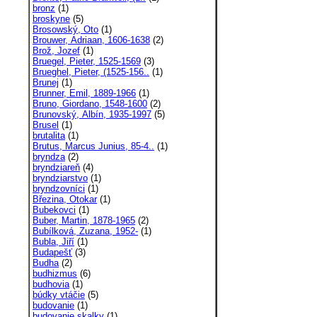
bronz
(1)
broskyne
(5)
Brosowský, Oto
(1)
Brouwer, Adriaan, 1606-1638
(2)
Brož, Jozef
(1)
Bruegel, Pieter, 1525-1569
(3)
Brueghel, Pieter, (1525-156..
(1)
Brunej
(1)
Brunner, Emil, 1889-1966
(1)
Bruno, Giordano, 1548-1600
(2)
Brunovský, Albín, 1935-1997
(5)
Brusel
(1)
brutalita
(1)
Brutus, Marcus Junius, 85-4..
(1)
bryndza
(2)
bryndziareň
(4)
bryndziarstvo
(1)
bryndzovníci
(1)
Březina, Otokar
(1)
Bubekovci
(1)
Buber, Martin, 1878-1965
(2)
Bubílková, Zuzana, 1952-
(1)
Bubla, Jiří
(1)
Budapešť
(3)
Budha
(2)
budhizmus
(6)
budhovia
(1)
búdky vtáčie
(5)
budovanie
(1)
budovanie skalky
(1)