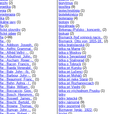
erzity
(2)
biorytmus
(1)
ergetika
(3)
biosféra
(9)
ergia
(3)
biotechnológia
(1)
ergoterapia
(1)
biotelekinéza
(1)
ika
(2)
bioterapia
(4)
ikálne javy
(1)
biotopy
(1)
fia
(1)
biozáhrada
(2)
fické slovníky
(2)
Birkenau (Poľsko : koncentr..
(2)
fické údaje
(1)
biskupi
(2)
fie
(>99)
Bismarck (loď vojnová nacis..
(1)
fie -
(1)
Bismarck, Otto von, 1815-18..
(2)
fie - Addison, Joseph..
(1)
bitka bratislavská
(1)
fie - Aelfric Grammat..
(1)
bitka na Marne
(1)
fie - Alfréd Veľký -..
(1)
bitka o Moskvu
(1)
fie - Arbuthnot, John..
(1)
bitka o Sevastopoľ
(1)
fie - Ascham, Roger -..
(1)
bitka o Stalingrad
(2)
fie - Bacon, Francis..
(1)
bitka o Tobruck
(1)
fie - Baeda Venerabil..
(1)
bitka pri Kursku
(2)
fie - Bale, John - (b..
(1)
bitka pri Lučenci
(1)
fie - Barbour, John -..
(1)
bitka pri Moháči
(2)
fie - Beaumont, Franc..
(1)
bitka pri rieke Slaná
(1)
fie - Behn, Aphra - (..
(1)
bitka pri Rozhanovciach
(1)
fie - Blake, William..
(1)
bitka pri Viedni
(1)
fie - Boccaccio, Giov..
(1)
bitka vo východnom Prusku
(1)
fie - Bosch, Hieronym..
(1)
bitky
fie - Boswell, James..
(1)
bitky letecké
(3)
fie - Brecht, Bertold..
(1)
bitky námorné
(9)
afie - Browne, Thomas..
(1)
bitky pozemné
(1)
fie - Bunyan, John -..
(1)
Bizmayer, Ignác, 1922-
(1)
fie - Burns, Robert -..
(1)
bizóni
(1)