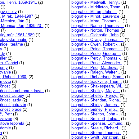
on, Henri, 1859-1941
(2)
biografie - Medwall, Henry..
(1)
(1)
biografie - Middleton, Thom..
(1)
ov prieliv
(1)
biografie - Milton, John -..
(1)
, Mirek, 1944-1987
(1)
biografie - Minot, Laurence
(1)
-Mrenica, Ján
(1)
biografie - More, Thomas -..
(1)
-Mrenica, Ján, 1939-20..
(1)
biografie - Nashe, Thomas -..
(1)
(7)
biografie - Norton, Thomas
(1)
nsky múr, 1961-1989
(1)
biografie - Oldcastle, John
(1)
lákovské hnutie
(1)
biografie - Otway, Thomas -..
(1)
ice literárne
(1)
biografie - Owen, Robert -..
(1)
y
(1)
biografie - Paine, Thomas -..
(1)
ydy
(4)
biografie - Peele, George -..
(1)
ller
(2)
biografie - Percy, Thomas -..
(1)
n, Gabriel
(1)
biografie - Pope, Alexander..
(1)
hemy
(1)
biografie - Prior, Matthew..
(1)
ovanie
(1)
biografie - Ralegh, Walter,..
(1)
, Róbert, 1960-
(2)
biografie - Richardson, Sam..
(1)
movci
(3)
biografie - Sackville, Thom..
(1)
čnosť
(6)
biografie - Shakespeare, Wi..
(1)
čnosť a ochrana zdravi..
(1)
biografie - Shelley, Mary -..
(1)
čnosť Európy
(1)
biografie - Shelley, Percy..
(1)
čnosť jazdy
(2)
biografie - Sheridan, Richa..
(1)
čnosť potravín
(1)
biografie - Shirley, James..
(1)
čnosť práce
(1)
biografie - Sidney, Philip,..
(1)
č, Petr
(1)
biografie - Skelton, John -..
(1)
avovce
(8)
biografie - Smollett, Tobia..
(1)
xtové leporelá
(1)
biografie - Spenser, Edmund..
(1)
domie
(1)
biografie - Steele, Richard..
(1)
n
(2)
biografie - Sterne, Laurenc..
(1)
(37)
biografie - Swift, Jonathan..
(1)