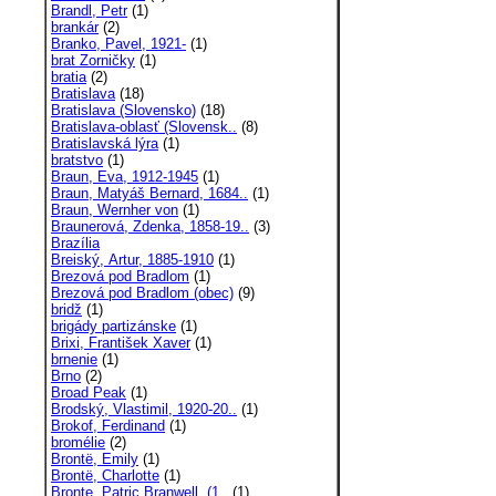
Brandl, Petr
(1)
brankár
(2)
Branko, Pavel, 1921-
(1)
brat Zorničky
(1)
bratia
(2)
Bratislava
(18)
Bratislava (Slovensko)
(18)
Bratislava-oblasť (Slovensk..
(8)
Bratislavská lýra
(1)
bratstvo
(1)
Braun, Eva, 1912-1945
(1)
Braun, Matyáš Bernard, 1684..
(1)
Braun, Wernher von
(1)
Braunerová, Zdenka, 1858-19..
(3)
Brazília
Breiský, Artur, 1885-1910
(1)
Brezová pod Bradlom
(1)
Brezová pod Bradlom (obec)
(9)
bridž
(1)
brigády partizánske
(1)
Brixi, František Xaver
(1)
brnenie
(1)
Brno
(2)
Broad Peak
(1)
Brodský, Vlastimil, 1920-20..
(1)
Brokof, Ferdinand
(1)
bromélie
(2)
Brontë, Emily
(1)
Brontë, Charlotte
(1)
Bronte, Patric Branwell, (1..
(1)