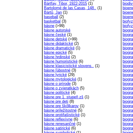
Bártfay, Tibor, 1922-2015
(1)
biodiv
Bartolomé de las Casas, 148..
(1)
bioen
Bártů, Jan
(1)
bioen
baseball
(2)
bioen
basketbal
(3)
biofyz
básne
(>99)
biofyz
básne autorské
biogra
básne české
(1)
biogra
básne detské
(>99)
biogra
básne didaktické
(2)
biogra
básne dramatické
(1)
biogra
básne epické
(5)
biogra
básne hrdinské
(2)
biogra
básne humoristické
(6)
biogra
básne klasicistické slovens..
(1)
biogra
básne ľúbostné
(3)
biogra
básne lyrické
(29)
biogra
básne mytologické
(1)
biogra
básne o prírode
(3)
biogra
básne o zvieratkách
(5)
biogra
básne politické
(4)
biogra
básne pre 1. stupeň zš
(1)
biogra
básne pre deti
(8)
biogra
básne pre škôlkarov
(1)
biogra
básne príležitostné
(5)
biogra
básne protifašistické
(1)
biogra
básne reflexívne
(6)
biogra
básne renesančné
(1)
biogr
básne satirické
(6)
biogra
básne symbolické
(1)
biogra