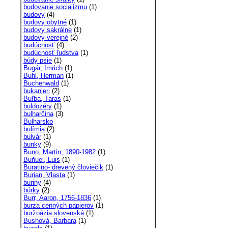
budovanie socializmu
(1)
budovy
(4)
budovy obytné
(1)
budovy sakrálne
(1)
budovy verejné
(2)
budúcnosť
(4)
budúcnosť ľudstva
(1)
búdy psie
(1)
Bugár, Imrich
(1)
Buhl, Herman
(1)
Buchenwald
(1)
bukanieri
(2)
Buľba, Taras
(1)
buldozéry
(1)
bulharčina
(3)
Bulharsko
bulímia
(2)
bulvár
(1)
bunky
(9)
Buno, Martin, 1890-1982
(1)
Buňuel, Luis
(1)
Buratino- drevený človiečik
(1)
Burian, Vlasta
(1)
buriny
(4)
búrky
(2)
Burr, Aaron, 1756-1836
(1)
burza cenných papierov
(1)
buržoázia slovenská
(1)
Bushová, Barbara
(1)