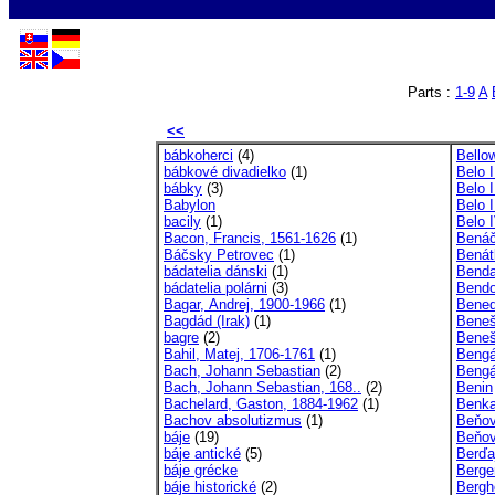
Parts :
1-9
A
<<
bábkoherci
(4)
Bello
bábkové divadielko
(1)
Belo I
bábky
(3)
Belo I
Babylon
Belo I
bacily
(1)
Belo 
Bacon, Francis, 1561-1626
(1)
Benáč
Báčsky Petrovec
(1)
Benát
bádatelia dánski
(1)
Benda
bádatelia polárni
(3)
Bendo
Bagar, Andrej, 1900-1966
(1)
Bened
Bagdád (Irak)
(1)
Beneš
bagre
(2)
Beneš
Bahil, Matej, 1706-1761
(1)
Bengá
Bach, Johann Sebastian
(2)
Bengá
Bach, Johann Sebastian, 168..
(2)
Benin
Bachelard, Gaston, 1884-1962
(1)
Benka
Bachov absolutizmus
(1)
Beňov
báje
(19)
Beňov
báje antické
(5)
Berďaj
báje grécke
Berger
báje historické
(2)
Bergho