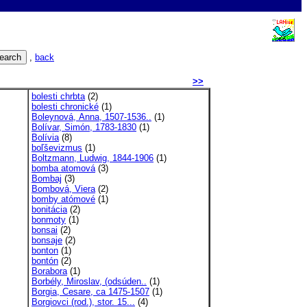
,
back
>>
bolesti chrbta
(2)
bolesti chronické
(1)
Boleynová, Anna, 1507-1536..
(1)
Bolívar, Simón, 1783-1830
(1)
Bolívia
(8)
boľševizmus
(1)
Boltzmann, Ludwig, 1844-1906
(1)
bomba atomová
(3)
Bombaj
(3)
Bombová, Viera
(2)
bomby atómové
(1)
bonitácia
(2)
bonmoty
(1)
bonsai
(2)
bonsaje
(2)
bonton
(1)
bontón
(2)
Borabora
(1)
Borbély, Miroslav, (odsúden..
(1)
Borgia, Cesare, ca 1475-1507
(1)
Borgiovci (rod.), stor. 15...
(4)