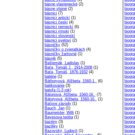
básne vlastenecké
(2)
biogra
básne vtipné
(2)
biogra
básnici
(7)
biogra
básnici antickí
(1)
biogra
básnici českí
(4)
biogr
básnici nemeckí
(6)
biogr
básnici rímski
(1)
biogra
básnici slovenskí
biogra
básnici svetoví
(2)
biogra
básničky
(52)
biogra
básničky o zvieratkách
(4)
biogra
básničky žartovné
(1)
biogra
básnik
(5)
biogra
Bašternák, Ladislav
(1)
biogr
Baťa, Tomáš J., 1914-2008
(1)
biogra
Baťa, Tomáš, 1876-1932
(4)
biogra
batérie
(1)
biogra
Báthoryová, Alžbeta, 1560-1..
(6)
biogra
batikovanie
(3)
biogra
batoľa (1-3 rok)
biogra
Bátoriová, Alžbeta, 1560-16..
(7)
biogra
Bátoryová, Alžbeta, 1560-16..
(1)
biogra
Baťove závody
(1)
biogra
Bauch, Jan
(1)
biogra
Baumeister, Willi
(1)
biogr
Bayesova teótia
(1)
biogra
bazény
(3)
biogra
baziliky
(1)
biogra
Bazovský, Ľudovít
(1)
biogra