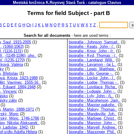
Mestská knižnica K.Royovej Stará Turá
-
catalogue
Clavius
Terms for field Subject - part B
B
C
D
E
F
G
H
Ch
I
J
K
L
M
N
O
P
R
S
T
U
V
W
X
Y
Z
,
Search for all documents
-
here are used terms :
w, Saul, 1915-2005
(1)
biografie - Johnson, Samuel..
(1)
., (1060-1063)
(1)
biografie - Keats, John - (..
(1)
I. (1116-1131)
(1)
biografie - Knox, John - (r..
(1)
II., (1148-1196), uho..
(2)
biografie - Kyd, Thomas - (..
(1)
IV. (1235-1270)
(1)
biografie - Langland, Willi..
(1)
ková, Valéria
(1)
biografie - Layamon - (aj L..
(1)
ky
(7)
biografie - Lewis, Matthew..
(1)
, Břetislav
(1)
biografie - Lillo, George -..
(1)
vá, Krista, 1923-1988
(1)
biografie - Locke, John - (..
(1)
ikt, Vavrinec, 1555-16..
(1)
biografie - Lodge, Thomas -..
(1)
, Eduard, 1884-1948
(2)
biografie - Lovelace, Richa..
(1)
, Vincenc
(1)
biografie - Lydgate, John -..
(1)
lsko
(1)
biografie - Lyly, John - (L..
(1)
lsky záliv
(2)
biografie - Macpherson, Jam..
(1)
(1)
biografie - Majster wakefie..
(1)
, Martin, 1888-1971
(7)
biografie - Malory, Thomas..
(1)
ský, Moric
(2)
biografie - Mandeville, Joh..
(1)
ský, Móric, 1746-1786
(1)
biografie - Marlowe, Christ..
(1)
ev, Nikolaj Aleksandr..
(1)
biografie - Marston, John -..
(1)
, Ladislav, 1942-
(1)
biografie - Marvell, Andrew..
(1)
f-sídlo Adolfa Hitlera
(1)
biografie - Massinger, Phil..
(1)