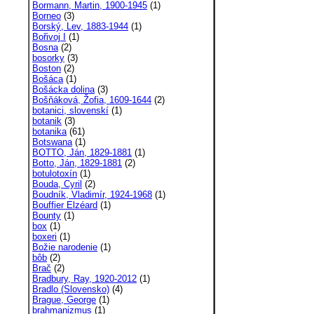
Bormann, Martin, 1900-1945
(1)
Borneo
(3)
Borský, Lev, 1883-1944
(1)
Bořivoj I
(1)
Bosna
(2)
bosorky
(3)
Boston
(2)
Bošáca
(1)
Bošácka dolina
(3)
Bošňáková, Žofia, 1609-1644
(2)
botanici, slovenskí
(1)
botanik
(3)
botanika
(61)
Botswana
(1)
BOTTO, Ján, 1829-1881
(1)
Botto, Ján, 1829-1881
(2)
botulotoxín
(1)
Bouda, Cyril
(2)
Boudník, Vladimír, 1924-1968
(1)
Bouffier Elzéard
(1)
Bounty
(1)
box
(1)
boxeri
(1)
Božie narodenie
(1)
bôb
(2)
Brač
(2)
Bradbury, Ray, 1920-2012
(1)
Bradlo (Slovensko)
(4)
Brague, George
(1)
brahmanizmus
(1)