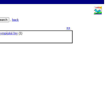
,
back
>>
lympijské hry
(1)