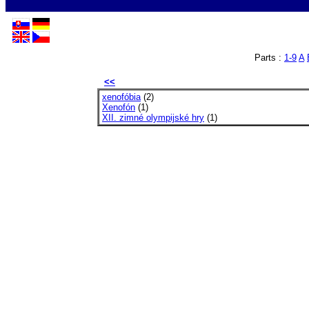
Parts :
1-9
A
<<
xenofóbia
(2)
Xenofón
(1)
XII. zimné olympijské hry
(1)