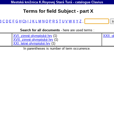
Mestská knižnica K.Royovej Stará Turá
-
catalogue
Clavius
Terms for field Subject - part X
B
C
D
E
F
G
H
Ch
I
J
K
L
M
N
O
P
R
S
T
U
V
W
X
Y
Z
,
Search for all documents
-
here are used terms :
XVI. zimné olympijské hry
(1)
XXII. o
XVII. zimné olympijské hry
(1)
XXI. letné olympijské hry
(1)
In parentheses is number of term occurrence.